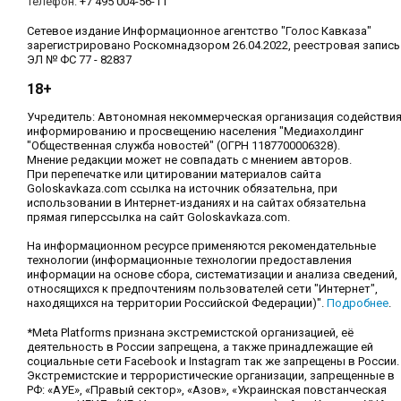
Телефон:
+7 495 004-56-11
Сетевое издание Информационное агентство "Голос Кавказа"
зарегистрировано Роскомнадзором 26.04.2022, реестровая запись
ЭЛ № ФС 77 - 82837
18+
Учредитель: Автономная некоммерческая организация содействи
информированию и просвещению населения "Медиахолдинг
"Общественная служба новостей" (ОГРН 1187700006328).
Мнение редакции может не совпадать с мнением авторов.
При перепечатке или цитировании материалов сайта
Goloskavkaza.com ссылка на источник обязательна, при
использовании в Интернет-изданиях и на сайтах обязательна
прямая гиперссылка на сайт Goloskavkaza.com.
На информационном ресурсе применяются рекомендательные
технологии (информационные технологии предоставления
информации на основе сбора, систематизации и анализа сведений,
относящихся к предпочтениям пользователей сети "Интернет",
находящихся на территории Российской Федерации)".
Подробнее
.
*Meta Platforms признана экстремистской организацией, её
деятельность в России запрещена, а также принадлежащие ей
социальные сети Facebook и Instagram так же запрещены в России.
Экстремистские и террористические организации, запрещенные в
РФ: «АУЕ», «Правый сектор», «Азов», «Украинская повстанческая