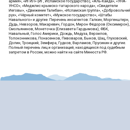
армия», «ИГИЛ» (ИГ, Исламское государство), «Аль-Каида», «УНА-
УНСО», «Меджлис крымско-татарского народа», «Свидетели
Иеговы», «Движение Талибан», «Исламская группа», «Добровольчи
рух», «Чёрный комитет», «Мужское государство», «Штабы
Навального» и другие. Перечень иноагентов: Галкин, Моргенштерн,
Дудь, Невзоров, Макаревич, Гордон, Мирон Фёдоров (Оксимирон),
Смольянинов, Монеточка (Елизавета Гардымова), ФБК,
Навальный, Голос Америки, Дождь, Медуза, Верзилов,
Толоконникова, Понасенков, Пивоваров, Быков, Шац, Глуховский,
Долин, Троицкий, Земфира, Гудков, Варламов, Прусикин и другие.
Полный перечень лиц и организаций, находящихся под судебным
запретом в России, можно найти на сайте Минюста РФ.