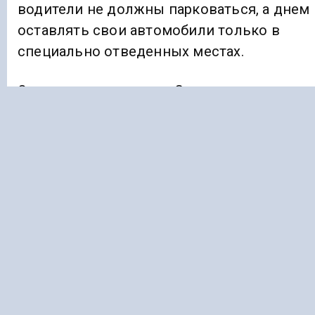
водители не должны парковаться, а днем
оставлять свои автомобили только в
специально отведенных местах.
Отмечается, что улица Садаева является
важной транспортной артерией города, и
водители часто оставляют там машины на
длительное время, что приводит к затора
из-за припаркованных авто на тротуарах и
обочинах.
Ранее «Голос Кавказа» информировал, что
стало
известно
о состоянии отравившейс
ядом семьи на Ставрополье.