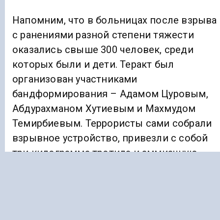
Напомним, что в больницах после взрыва
с ранениями разной степени тяжести
оказались свыше 300 человек, среди
которых были и дети. Теракт был
организован участниками
бандформирования – Адамом Цуровым,
Абдурахманом Хутиевым и Махмудом
Темирбиевым. Террористы сами собрали
взрывное устройство, привезли с собой
три килограмма тротила и аммиачную
селитру.
Взрыв на рынке прогремел в 11:40 по
местному времени, и мощь его была