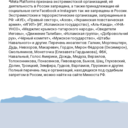
*Meta Platforms признана экстремистской организацией, её
деятельность в России запрещена, а также принадлежащие ей
социальные сети Facebook и Instagram так же запрещены в России.
Экстремистские и террористические организации, запрещенные в
РФ: «АУЕ», «Правый сектор», «Азов», «Украинская повстанческая
армия», «ИГИЛ» (ИГ, Исламское государство), «Аль-Каида», «УНА-
УНСО», «Меджлис крымско-татарского народа», «Свидетели
Иеговы», «Движение Талибан», «Исламская группа», «Добровольчи
рух», «Чёрный комитет», «Мужское государство», «Штабы
Навального» и другие. Перечень иноагентов: Галкин, Моргенштерн,
Дудь, Невзоров, Макаревич, Гордон, Мирон Фёдоров (Оксимирон),
Смольянинов, Монеточка (Елизавета Гардымова), ФБК,
Навальный, Голос Америки, Дождь, Медуза, Верзилов,
Толоконникова, Понасенков, Пивоваров, Быков, Шац, Глуховский,
Долин, Троицкий, Земфира, Гудков, Варламов, Прусикин и другие.
Полный перечень лиц и организаций, находящихся под судебным
запретом в России, можно найти на сайте Минюста РФ.