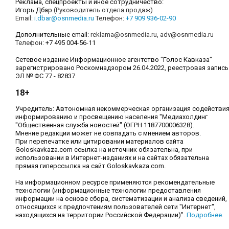
Реклама, спецпроекты и иное сотрудничество:
Игорь Дбар
(Руководитель отдела продаж)
Email:
i.dbar@osnmedia.ru
Телефон:
+7 909 936-02-90
Дополнительные email:
reklama@osnmedia.ru
,
adv@osnmedia.ru
Телефон:
+7 495 004-56-11
Сетевое издание Информационное агентство "Голос Кавказа"
зарегистрировано Роскомнадзором 26.04.2022, реестровая запись
ЭЛ № ФС 77 - 82837
18+
Учредитель: Автономная некоммерческая организация содействи
информированию и просвещению населения "Медиахолдинг
"Общественная служба новостей" (ОГРН 1187700006328).
Мнение редакции может не совпадать с мнением авторов.
При перепечатке или цитировании материалов сайта
Goloskavkaza.com ссылка на источник обязательна, при
использовании в Интернет-изданиях и на сайтах обязательна
прямая гиперссылка на сайт Goloskavkaza.com.
На информационном ресурсе применяются рекомендательные
технологии (информационные технологии предоставления
информации на основе сбора, систематизации и анализа сведений,
относящихся к предпочтениям пользователей сети "Интернет",
находящихся на территории Российской Федерации)".
Подробнее
.