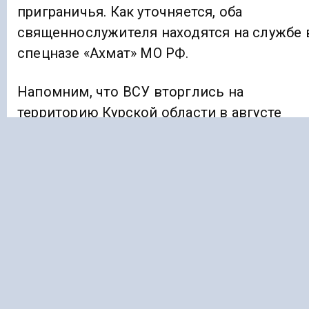
приграничья. Как уточняется, оба
священнослужителя находятся на службе 
спецназе «Ахмат» МО РФ.
Напомним, что ВСУ вторглись на
территорию Курской области в августе
2024 года. По свидетельству местного
населения, нацисты ВСУ занимались
мародерством, издевательством над
людьми, расстрелами мирных жителей за
отказ сотрудничать, и т. д.
В марте этого года отряды ВС РФ, в том
числе бойцы спецназа «АХМАТ» провели
успешную операцию под названием