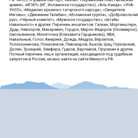
армия», «ИГИЛ» (ИГ, Исламское государство), «Аль-Каида», «УНА-
УНСО», «Меджлис крымско-татарского народа», «Свидетели
Иеговы», «Движение Талибан», «Исламская группа», «Добровольчи
рух», «Чёрный комитет», «Мужское государство», «Штабы
Навального» и другие. Перечень иноагентов: Галкин, Моргенштерн,
Дудь, Невзоров, Макаревич, Гордон, Мирон Фёдоров (Оксимирон),
Смольянинов, Монеточка (Елизавета Гардымова), ФБК,
Навальный, Голос Америки, Дождь, Медуза, Верзилов,
Толоконникова, Понасенков, Пивоваров, Быков, Шац, Глуховский,
Долин, Троицкий, Земфира, Гудков, Варламов, Прусикин и другие.
Полный перечень лиц и организаций, находящихся под судебным
запретом в России, можно найти на сайте Минюста РФ.