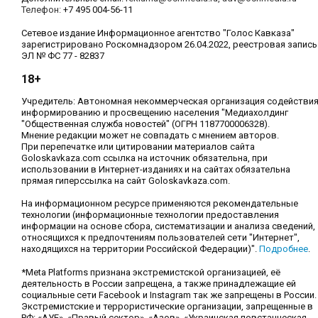
Телефон:
+7 495 004-56-11
Сетевое издание Информационное агентство "Голос Кавказа"
зарегистрировано Роскомнадзором 26.04.2022, реестровая запись
ЭЛ № ФС 77 - 82837
18+
Учредитель: Автономная некоммерческая организация содействи
информированию и просвещению населения "Медиахолдинг
"Общественная служба новостей" (ОГРН 1187700006328).
Мнение редакции может не совпадать с мнением авторов.
При перепечатке или цитировании материалов сайта
Goloskavkaza.com ссылка на источник обязательна, при
использовании в Интернет-изданиях и на сайтах обязательна
прямая гиперссылка на сайт Goloskavkaza.com.
На информационном ресурсе применяются рекомендательные
технологии (информационные технологии предоставления
информации на основе сбора, систематизации и анализа сведений,
относящихся к предпочтениям пользователей сети "Интернет",
находящихся на территории Российской Федерации)".
Подробнее
.
*Meta Platforms признана экстремистской организацией, её
деятельность в России запрещена, а также принадлежащие ей
социальные сети Facebook и Instagram так же запрещены в России.
Экстремистские и террористические организации, запрещенные в
РФ: «АУЕ», «Правый сектор», «Азов», «Украинская повстанческая