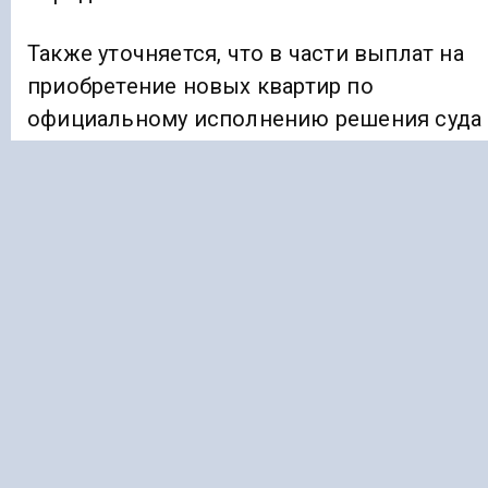
Также уточняется, что в части выплат на
приобретение новых квартир по
официальному исполнению решения суда
по официальному иску прокурора 14
семьям в Туркменском округе выплачено
более 25 млн рублей.
Ранее «Голос Кавказа» информировал, что
на Ставрополье
засеяли
яровыми 50%
площадей.
ПРОКУРАТУРА
СТАВРОПОЛЬЕ
Подписывайтесь на Голос Кавказа: