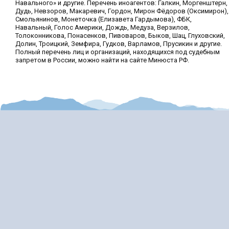
Навального» и другие. Перечень иноагентов: Галкин, Моргенштерн,
Дудь, Невзоров, Макаревич, Гордон, Мирон Фёдоров (Оксимирон),
Смольянинов, Монеточка (Елизавета Гардымова), ФБК,
Навальный, Голос Америки, Дождь, Медуза, Верзилов,
Толоконникова, Понасенков, Пивоваров, Быков, Шац, Глуховский,
Долин, Троицкий, Земфира, Гудков, Варламов, Прусикин и другие.
Полный перечень лиц и организаций, находящихся под судебным
запретом в России, можно найти на сайте Минюста РФ.