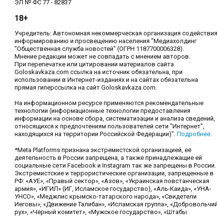
ЭЛ № ФС 77 - 82837
18+
Учредитель: Автономная некоммерческая организация содействи
информированию и просвещению населения "Медиахолдинг
"Общественная служба новостей" (ОГРН 1187700006328).
Мнение редакции может не совпадать с мнением авторов.
При перепечатке или цитировании материалов сайта
Goloskavkaza.com ссылка на источник обязательна, при
использовании в Интернет-изданиях и на сайтах обязательна
прямая гиперссылка на сайт Goloskavkaza.com.
На информационном ресурсе применяются рекомендательные
технологии (информационные технологии предоставления
информации на основе сбора, систематизации и анализа сведений,
относящихся к предпочтениям пользователей сети "Интернет",
находящихся на территории Российской Федерации)".
Подробнее
.
*Meta Platforms признана экстремистской организацией, её
деятельность в России запрещена, а также принадлежащие ей
социальные сети Facebook и Instagram так же запрещены в России.
Экстремистские и террористические организации, запрещенные в
РФ: «АУЕ», «Правый сектор», «Азов», «Украинская повстанческая
армия», «ИГИЛ» (ИГ, Исламское государство), «Аль-Каида», «УНА-
УНСО», «Меджлис крымско-татарского народа», «Свидетели
Иеговы», «Движение Талибан», «Исламская группа», «Добровольчи
рух», «Чёрный комитет», «Мужское государство», «Штабы