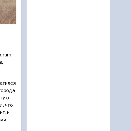
egram-
в,
ратился
города
гу о
л, что
г, и
ии.