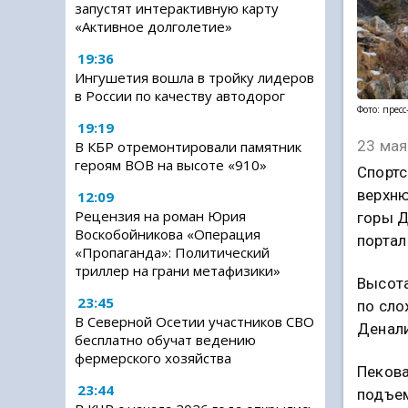
запустят интерактивную карту
«Активное долголетие»
19:36
Ингушетия вошла в тройку лидеров
в России по качеству автодорог
Фото: прес
19:19
23 мая
В КБР отремонтировали памятник
героям ВОВ на высоте «910»
Спортс
верхню
12:09
Рецензия на роман Юрия
горы Д
Воскобойникова «Операция
портал
«Пропаганда»: Политический
триллер на грани метафизики»
Высота
23:45
по сло
В Северной Осетии участников СВО
Денали
бесплатно обучат ведению
фермерского хозяйства
Пекова
23:44
подъем