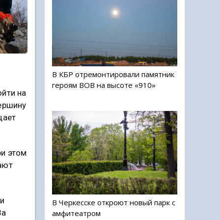
В КБР отремонтировали памятник
героям ВОВ на высоте «910»
ойти на
вершину
щает
ри этом
ают
ри
В Черкесске откроют новый парк с
За
амфитеатром