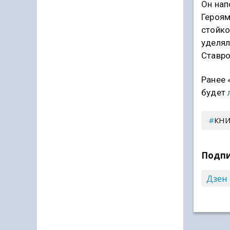
Он нап
Героям
стойко
уделял
Ставро
Ранее 
будет
КНИ
Подпи
Дзен