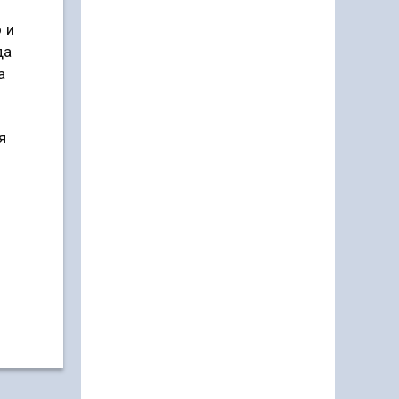
 и
да
а
я