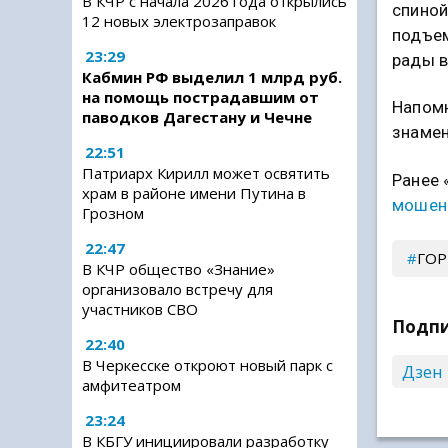
В КЧР с начала 2026 года открылись
спиной
12 новых электрозаправок
подъем
23:29
рады в
Кабмин РФ выделил 1 млрд руб.
на помощь пострадавшим от
Напомн
паводков Дагестану и Чечне
знамен
22:51
Патриарх Кирилл может освятить
Ранее 
храм в районе имени Путина в
мошен
Грозном
22:47
ГО
В КЧР общество «Знание»
организовало встречу для
участников СВО
Подпи
22:40
В Черкесске откроют новый парк с
Дзен
амфитеатром
23:24
В КБГУ инициировали разработку