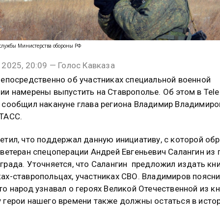
-службы Министерства обороны РФ
 2025, 20:09 — Голос Кавказа
непосредственно об участниках специальной военной
ии намерены выпустить на Ставрополье. Об этом в Tel
 сообщил накануне глава региона Владимир Владимиро
ТАСС.
етил, что поддержал данную инициативу, с которой об
 ветеран спецоперации Андрей Евгеньевич Салангин из 
града. Уточняется, что Салангин предложил издать кни
ах-ставропольцах, участниках СВО. Владимиров поясни
то народ узнавал о героях Великой Отечественной из кни
 герои нашего времени также должны остаться в истор