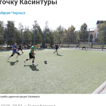
точку Касинтуры
Мария Черных
-службы администрации Хасавюрта
 2025, 23:51 — Голос Кавказа