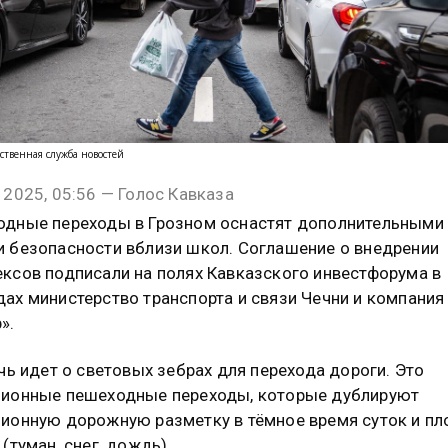
ственная служба новостей
 2025, 05:56 — Голос Кавказа
дные переходы в Грозном оснастят дополнительными
 безопасности вблизи школ. Соглашение о внедрении
ксов подписали на полях Кавказского инвестфорума в
ах министерство транспорта и связи Чечни и компания
».
ечь идет о световых зебрах для перехода дороги. Это
ионные пешеходные переходы, которые дублируют
ионную дорожную разметку в тёмное время суток и п
 (туман, снег, дождь).