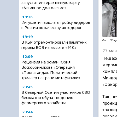
запустят интерактивную карту
«Активное долголетие»
19:36
Ингушетия вошла в тройку лидеров
в России по качеству автодорог
19:19
Фото: Обще
В КБР отремонтировали памятник
героям ВОВ на высоте «910»
27 мая
12:09
Пешехо
Рецензия на роман Юрия
мерами
Воскобойникова «Операция
компле
«Пропаганда»: Политический
триллер на грани метафизики»
Минвод
«Оркор
23:45
В Северной Осетии участников СВО
Так, р
бесплатно обучат ведению
фермерского хозяйства
проекц
традиц
23:44
погоду