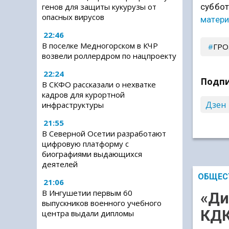
суббот
генов для защиты кукурузы от
опасных вирусов
матери
22:46
В поселке Медногорском в КЧР
ГР
возвели роллердром по нацпроекту
22:24
Подпи
В СКФО рассказали о нехватке
кадров для курортной
Дзен
инфраструктуры
21:55
В Северной Осетии разработают
цифровую платформу с
биографиями выдающихся
деятелей
ОБЩЕС
21:06
В Ингушетии первым 60
«Ди
выпускников военного учебного
КДК
центра выдали дипломы