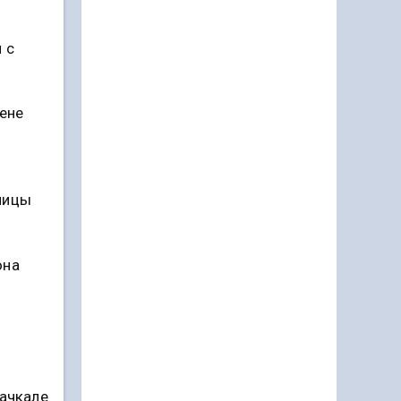
 с
мене
лицы
она
хачкале