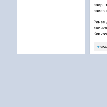
закрыт
заверш
Ранее 
звонка
Кавказ
МАХ
Подпи
Дзен