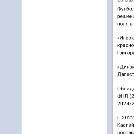
Футбол
решени
поля в
«Игрок
красно
Григор
«Динам
Дагест
Облада
ФНЛ (2
2024/2
С 2022
Каспий
состав