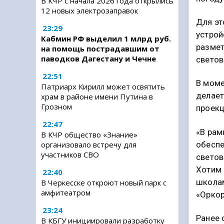
В КЧР с начала 2026 года открылись
12 новых электрозаправок
Для эт
23:29
устрой
Кабмин РФ выделил 1 млрд руб.
размет
на помощь пострадавшим от
паводков Дагестану и Чечне
светов
22:51
В моме
Патриарх Кирилл может освятить
делает
храм в районе имени Путина в
Грозном
проекц
22:47
«В рам
В КЧР общество «Знание»
обеспе
организовало встречу для
участников СВО
светов
Хотим 
22:40
школам
В Черкесске откроют новый парк с
амфитеатром
«Оркор
23:24
Ранее 
В КБГУ инициировали разработку