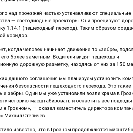
ого над проезжей частью устанавливают специальные
ства — светодиодные проекторы. Они проецируют до
ку 1.14.1 (пешеходный переход). Таким образом созда
ой коридор.
нт, когда человек начинает движение по «зебре», подс
 его более заметным. Водители видят пешехода и
ионную дорожную разметку, находясь от них за 150 ме
ках данного соглашения мы планируем установить ко
чения безопасности пешеходного перехода. Это такие
ые зебры. Один мы уже установили возле храма в Гроз
эту историю масштабировать и оснастить все подходы
 в Грозном», — сказал заместитель директора компан
» Михаил Степичев.
стало известно, что в Грозном продолжаются масштаб