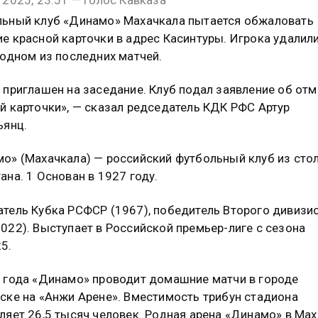
ьный клуб «Динамо» Махачкала пытается обжаловать
е красной карточки в адрес Касинтуры. Игрока удалили
 одном из последних матчей.
 приглашен на заседание. Клуб подал заявление об от
й карточки», — сказал редседатель КДК РФС Артур
ьянц.
о» (Махачкала) — российский футбольный клуб из сто
ана. 1 Основан в 1927 году.
тель Кубка РСФСР (1967), победитель Второго дивизи
022). Выступает в Российской премьер-лиге с сезона
5.
 года «Динамо» проводит домашние матчи в городе
ске на «Анжи Арене». Вместимость трибун стадиона
ляет 26,5 тысяч человек. Родная арена «Динамо» в Ма