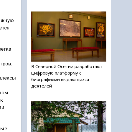
рожную
ётся
ветка
тров.
В Северной Осетии разработают
цифровую платформу с
мплексы
биографиями выдающихся
деятелей
ном.
 к
ии
ные