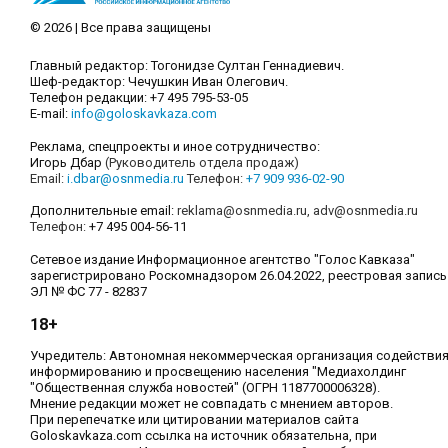
© 2026 | Все права защищены
Главный редактор: Тогонидзе Султан Геннадиевич.
Шеф-редактор: Чечушкин Иван Олегович.
Телефон редакции: +7 495 795-53-05
E-mail:
info@goloskavkaza.com
Реклама, спецпроекты и иное сотрудничество:
Игорь Дбар
(Руководитель отдела продаж)
Email:
i.dbar@osnmedia.ru
Телефон:
+7 909 936-02-90
Дополнительные email:
reklama@osnmedia.ru
,
adv@osnmedia.ru
Телефон:
+7 495 004-56-11
Сетевое издание Информационное агентство "Голос Кавказа"
зарегистрировано Роскомнадзором 26.04.2022, реестровая запись
ЭЛ № ФС 77 - 82837
18+
Учредитель: Автономная некоммерческая организация содействи
информированию и просвещению населения "Медиахолдинг
"Общественная служба новостей" (ОГРН 1187700006328).
Мнение редакции может не совпадать с мнением авторов.
При перепечатке или цитировании материалов сайта
Goloskavkaza.com ссылка на источник обязательна, при