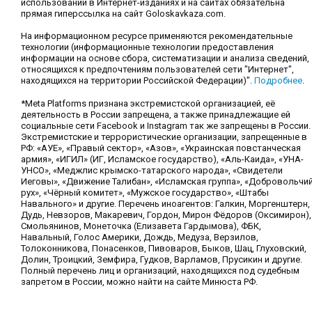
использовании в Интернет-изданиях и на сайтах обязательна
прямая гиперссылка на сайт Goloskavkaza.com.
На информационном ресурсе применяются рекомендательные
технологии (информационные технологии предоставления
информации на основе сбора, систематизации и анализа сведений,
относящихся к предпочтениям пользователей сети "Интернет",
находящихся на территории Российской Федерации)".
Подробнее
.
*Meta Platforms признана экстремистской организацией, её
деятельность в России запрещена, а также принадлежащие ей
социальные сети Facebook и Instagram так же запрещены в России.
Экстремистские и террористические организации, запрещенные в
РФ: «АУЕ», «Правый сектор», «Азов», «Украинская повстанческая
армия», «ИГИЛ» (ИГ, Исламское государство), «Аль-Каида», «УНА-
УНСО», «Меджлис крымско-татарского народа», «Свидетели
Иеговы», «Движение Талибан», «Исламская группа», «Добровольчи
рух», «Чёрный комитет», «Мужское государство», «Штабы
Навального» и другие. Перечень иноагентов: Галкин, Моргенштерн,
Дудь, Невзоров, Макаревич, Гордон, Мирон Фёдоров (Оксимирон),
Смольянинов, Монеточка (Елизавета Гардымова), ФБК,
Навальный, Голос Америки, Дождь, Медуза, Верзилов,
Толоконникова, Понасенков, Пивоваров, Быков, Шац, Глуховский,
Долин, Троицкий, Земфира, Гудков, Варламов, Прусикин и другие.
Полный перечень лиц и организаций, находящихся под судебным
запретом в России, можно найти на сайте Минюста РФ.