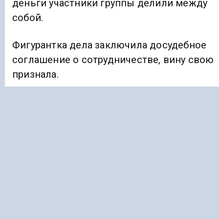
деньги участники группы делили между
собой.
Фигурантка дела заключила досудебное
соглашение о сотрудничестве, вину свою
признала.
Ранее «Голос Кавказа» информировал, что
в Северной Осетии пройдут
гастроли
Театра на Трубной.
ИНГУШЕТИЯ
ПОЧТА
Подписывайтесь на Голос Кавказа:
Дзен Новости
|
Telegram