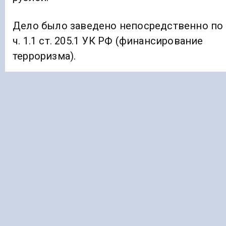
Дело было заведено непосредственно по
ч. 1.1 ст. 205.1 УК РФ (финансирование
терроризма).
Ранее «Голос Кавказа» информировал, что
на Северном Кавказе
разработали
источник белого света для
автомобильных фар.
АРЕСТ
ТЕРРОРИЗМ
Подписывайтесь на Голос Кавказа:
Дзен Новости
|
Telegram