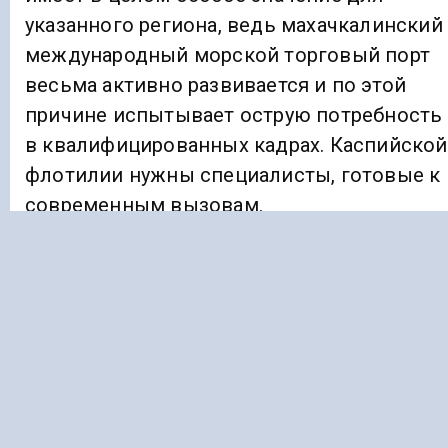
указанного региона, ведь махачкалинский
международный морской торговый порт
весьма активно развивается и по этой
причине испытывает острую потребность
в квалифицированных кадрах. Каспийской
флотилии нужны специалисты, готовые к
современным вызовам.
Ранее «Голос Кавказа» информировал, что
в Чечне дети-переселенцы из
сектора
Газ
сдают первые экзамены.
ДАГЕСТАН
КОЛЛЕДЖ