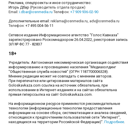
Реклама, спецпроекты и иное сотрудничество:
Игорь Дбар
(Руководитель отдела продаж)
Email:
i.dbar@osnmedia.ru
Телефон:
+7 909 936-02-90
Дополнительные email:
reklama@osnmedia.ru
,
adv@osnmedia.ru
Телефон:
+7 495 004-56-11
Сетевое издание Информационное агентство "Голос Кавказа"
зарегистрировано Роскомнадзором 26.04.2022, реестровая запись
ЭЛ № ФС 77 - 82837
18+
Учредитель: Автономная некоммерческая организация содействи
информированию и просвещению населения "Медиахолдинг
"Общественная служба новостей" (ОГРН 1187700006328).
Мнение редакции может не совпадать с мнением авторов.
При перепечатке или цитировании материалов сайта
Goloskavkaza.com ссылка на источник обязательна, при
использовании в Интернет-изданиях и на сайтах обязательна
прямая гиперссылка на сайт Goloskavkaza.com.
На информационном ресурсе применяются рекомендательные
технологии (информационные технологии предоставления
информации на основе сбора, систематизации и анализа сведений,
относящихся к предпочтениям пользователей сети "Интернет",
находящихся на территории Российской Федерации)".
Подробнее
.