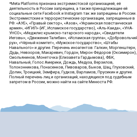
*Meta Platforms признана экстремистской организацией, её
деятельность в России запрещена, а также принадлежащие ей
социальные сети Facebook и Instagram так же запрещены в России.
Экстремистские и террористические организации, запрещенные в
РФ: «АУЕ», «Правый сектор», «Азов», «Украинская повстанческая
армия», «ИГИЛ» (ИГ, Исламское государство), «Аль-Каида», «УНА-
УНСО», «Меджлис крымско-татарского народа», «Свидетели
Иеговы», «Движение Талибан», «Исламская группа», «Добровольчи
рух», «Чёрный комитет», «Мужское государство», «Штабы
Навального» и другие. Перечень иноагентов: Галкин, Моргенштерн,
Дудь, Невзоров, Макаревич, Гордон, Мирон Фёдоров (Оксимирон),
Смольянинов, Монеточка (Елизавета Гардымова), ФБК,
Навальный, Голос Америки, Дождь, Медуза, Верзилов,
Толоконникова, Понасенков, Пивоваров, Быков, Шац, Глуховский,
Долин, Троицкий, Земфира, Гудков, Варламов, Прусикин и другие.
Полный перечень лиц и организаций, находящихся под судебным
запретом в России, можно найти на сайте Минюста РФ.