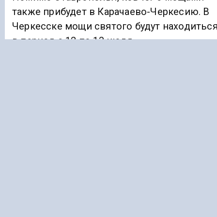
также прибудет в Карачаево-Черкесию. В
Черкесске мощи святого будут находитьс
в период с 12 по 13 июля.
Ранее «Голос Кавказа» информировал, что
в КБР введут
туристический
налог в боле
чем 90 муниципалитетах.
ПАТРИАРХ ТИХОН
СКФО
Подписывайтесь на Голос Кавказа:
Дзен Новости
|
Telegram