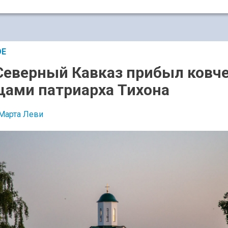
ОЕ
Северный Кавказ прибыл ковче
ами патриарха Тихона
Марта Леви