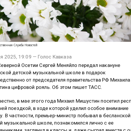
ственная Служба Новостей
я 2025, 19:09 — Голос Кавказа
Северной Осетии Сергей Меняйло передал накануне
ской детской музыкальной школе в подарок
едственно от председателя правительства РФ Михаила
ина цифровой рояль. Об этом пишет ТАСС.
вестно, в мае этого года Михаил Мишустин посетил рес
чей поездкой, в ходе которой уделил особое внимание
у. В частности, премьер-министр побывал в бесланской
й музыкальной школе, познакомился лично с ее
анниками, заглянул в классы и даже сыграл вместе с 