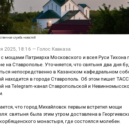
ственная служба новостей
я 2025, 18:16 — Голос Кавказа
 с мощами Патриарха Московского и всея Руси Тихона
не на Ставрополье. Уточняется, что святыня два дня бу
ться непосредственно в Казанском кафедральном соб
й находится в городе Ставрополь. Об этом пишет ТАСС
й на Telegram-канал Ставропольской и Невинномысск
и.
ется, что город Михайловск первым встретил мощи
еля: святыня была этим утром доставлена в Георгиевск
корбященского монастыря, где состоялся молебен.