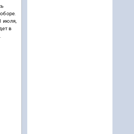
сь
оборе.
1 июля,
дет в
.
е