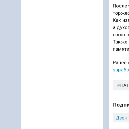
После 
торжес
Как из
а духо
свою о
Также 
памяти
Ранее 
зарабо
ПАТ
Подпи
Дзен