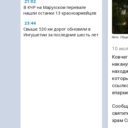
21:02
В КЧР на Марухском перевале
нашли останки 13 красноармейцев
23:44
Свыше 530 км дорог обновили в
Ингушетии за последние шесть лет
Фото: Обще
10 июл
Ковчег
накану
находи
которы
ссылко
епархи
Сообща
святит
храм С