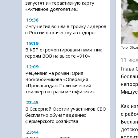
запустят интерактивную карту
«Активное долголетие»
19:36
Ингушетия вошла в тройку лидеров
в России по качеству автодорог
19:19
Фото: Обще
В КБР отремонтировали памятник
героям ВОВ на высоте «910»
11 июл
12:09
Глава 
Рецензия на роман Юрия
беслан
Воскобойникова «Операция
непоср
«Пропаганда»: Политический
триллер на грани метафизики»
Мишуст
23:45
Как из
В Северной Осетии участников СВО
с рабо
бесплатно обучат ведению
фермерского хозяйства
Беслан
детско
23:44
воспит