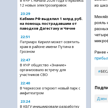
В КЧР с начала 2026 года открылись
12 новых электрозаправок
из шко
23:29
Меняйл
Кабмин РФ выделил 1 млрд руб.
рояль 
на помощь пострадавшим от
паводков Дагестану и Чечне
разных
четыре
22:51
микро
Патриарх Кирилл может освятить
храм в районе имени Путина в
Грозном
Ранее 
прибы
22:47
В КЧР общество «Знание»
организовало встречу для
БЕС
участников СВО
22:40
Подпи
В Черкесске откроют новый парк с
амфитеатром
Дзен
23:24
В КБГУ инициировали разработку