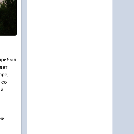
 прибыл
дет
оре,
 со
ой
ий