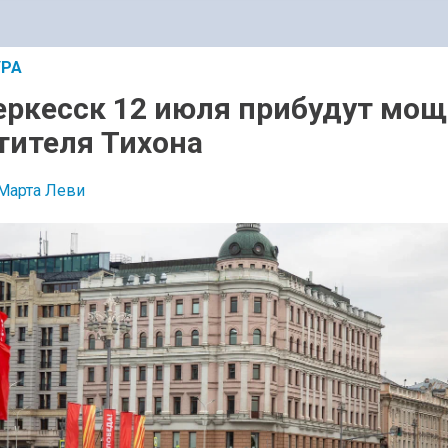
УРА
еркесск 12 июля прибудут мо
тителя Тихона
Марта Леви