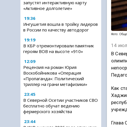
запустят интерактивную карту
«Активное долголетие»
19:36
Ингушетия вошла в тройку лидеров
в России по качеству автодорог
Фото: Обще
19:19
14 июл
В КБР отремонтировали памятник
героям ВОВ на высоте «910»
В Севе
олимпи
12:09
Рецензия на роман Юрия
непоср
Воскобойникова «Операция
Педаго
«Пропаганда»: Политический
триллер на грани метафизики»
Как ст
23:45
Хаджим
В Северной Осетии участников СВО
респуб
бесплатно обучат ведению
учрежд
фермерского хозяйства
23:44
Глава 