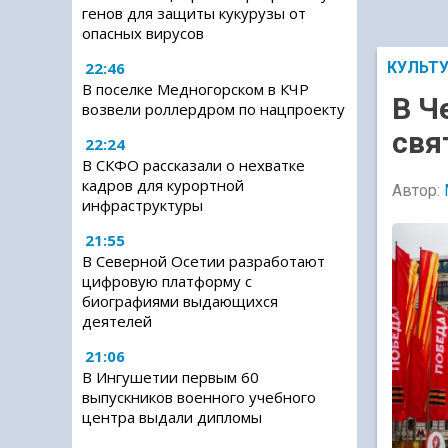
генов для защиты кукурузы от
опасных вирусов
КУЛЬТ
22:46
В поселке Медногорском в КЧР
В Ч
возвели роллердром по нацпроекту
свя
22:24
В СКФО рассказали о нехватке
кадров для курортной
Автор:
инфраструктуры
21:55
В Северной Осетии разработают
цифровую платформу с
биографиями выдающихся
деятелей
21:06
В Ингушетии первым 60
выпускников военного учебного
центра выдали дипломы