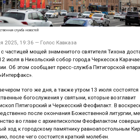
ственная служба новостей
я 2025, 19:36 — Голос Кавказа
 с частицей мощей знаменитого святителя Тихона дост
12 июля в Никольский собор города Черкесска Карачае
ии. Об этом сообщает пресс-служба Пятигорской епарх
«Интерфакс».
вечером того же дня, а также утром 13 июля состоятся
твенные богослужения у святыни, которые возглавит
ископ Пятигорский и Черкесский Феофилакт. В воскрес
едственно после окончания Божественной литургии, м
нство во главе с архиепископом Феофилактом соверш
ый ход к городскому памятнику равноапостольным Кир
ю, после чего состоится краткий молебен.