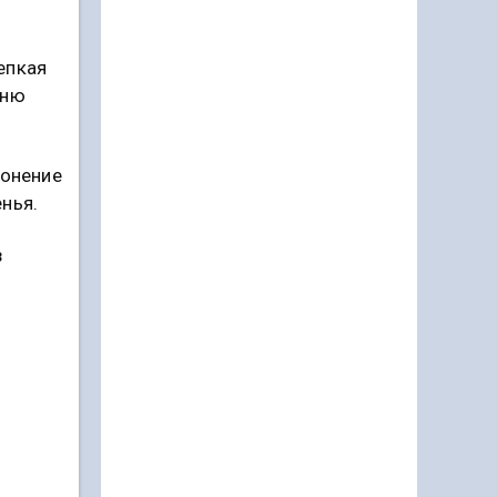
епкая
Дню
лонение
нья.
з