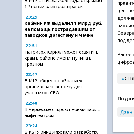
В КЧР с начала 2026 года открылись
правит
12 новых электрозаправок
центре
23:29
должен
Кабмин РФ выделил 1 млрд руб.
пансио
на помощь пострадавшим от
Северн
паводков Дагестану и Чечне
поддер
22:51
Патриарх Кирилл может освятить
Ранее 
храм в районе имени Путина в
цифров
Грозном
22:47
СЕВ
В КЧР общество «Знание»
организовало встречу для
участников СВО
Подпи
22:40
В Черкесске откроют новый парк с
Дзен
амфитеатром
23:24
В КБГУ инициировали разработку