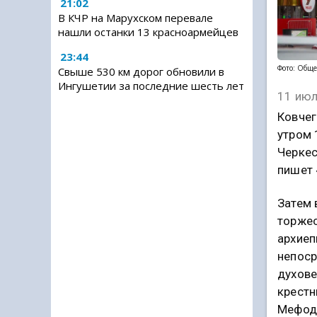
21:02
В КЧР на Марухском перевале
нашли останки 13 красноармейцев
23:44
Фото: Обще
Свыше 530 км дорог обновили в
Ингушетии за последние шесть лет
11 июл
Ковчег
утром 
Черкес
пишет 
Затем 
торжес
архиеп
непоср
духове
крестн
Мефоди