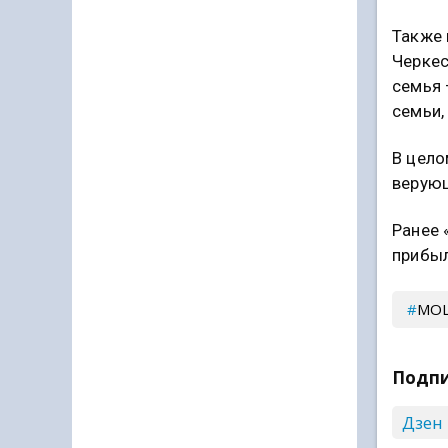
Также 
Черкес
семья 
семьи,
В цело
верующ
Ранее 
прибы
МО
Подпи
Дзен