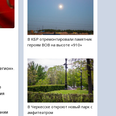
В КБР отремонтировали памятник
героям ВОВ на высоте «910»
егион».
е
ия
В Черкесске откроют новый парк с
ании
амфитеатром