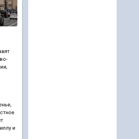
авят
во-
ии,
енье,
естное
ит
иллу и