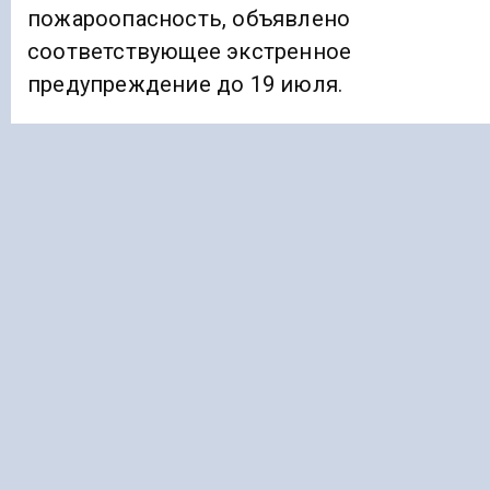
пожароопасность, объявлено
соответствующее экстренное
предупреждение до 19 июля.
Ранее «Голос Кавказа» информировал, что
вертолет МЧС доставил
заболевшую
в
горах туристку в Черкесск.
АДЫГЕЯ
ЖАРА
Подписывайтесь на Голос Кавказа:
Дзен Новости
|
Telegram