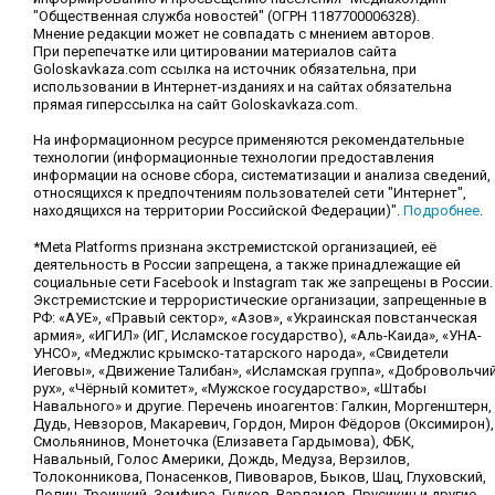
"Общественная служба новостей" (ОГРН 1187700006328).
Мнение редакции может не совпадать с мнением авторов.
При перепечатке или цитировании материалов сайта
Goloskavkaza.com ссылка на источник обязательна, при
использовании в Интернет-изданиях и на сайтах обязательна
прямая гиперссылка на сайт Goloskavkaza.com.
На информационном ресурсе применяются рекомендательные
технологии (информационные технологии предоставления
информации на основе сбора, систематизации и анализа сведений,
относящихся к предпочтениям пользователей сети "Интернет",
находящихся на территории Российской Федерации)".
Подробнее
.
*Meta Platforms признана экстремистской организацией, её
деятельность в России запрещена, а также принадлежащие ей
социальные сети Facebook и Instagram так же запрещены в России.
Экстремистские и террористические организации, запрещенные в
РФ: «АУЕ», «Правый сектор», «Азов», «Украинская повстанческая
армия», «ИГИЛ» (ИГ, Исламское государство), «Аль-Каида», «УНА-
УНСО», «Меджлис крымско-татарского народа», «Свидетели
Иеговы», «Движение Талибан», «Исламская группа», «Добровольчи
рух», «Чёрный комитет», «Мужское государство», «Штабы
Навального» и другие. Перечень иноагентов: Галкин, Моргенштерн,
Дудь, Невзоров, Макаревич, Гордон, Мирон Фёдоров (Оксимирон),
Смольянинов, Монеточка (Елизавета Гардымова), ФБК,
Навальный, Голос Америки, Дождь, Медуза, Верзилов,
Толоконникова, Понасенков, Пивоваров, Быков, Шац, Глуховский,
Долин, Троицкий, Земфира, Гудков, Варламов, Прусикин и другие.