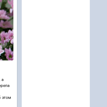
 а
ерепа
б этом