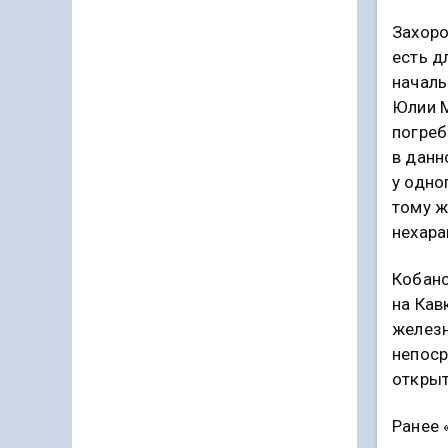
Захоро
есть д
началь
Юлии М
погреб
в данн
у одно
тому ж
нехара
Кобанс
на Кав
железн
непоср
открыт
Ранее 