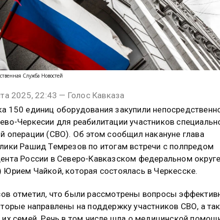
ственная Служба Новостей
ста 2025, 22:43 — Голос Кавказа
а 150 единиц оборудования закупили непосредственно
ево-Черкесии для реабилитации участников специальн
й операции (СВО). Об этом сообщил накануне глава
лики Рашид Темрезов по итогам встречи с полпредом
ента России в Северо-Кавказском федеральном округ
 Юрием Чайкой, которая состоялась в Черкесске.
ов отметил, что были рассмотрены вопросы эффектив
оторые направлены на поддержку участников СВО, а та
 их семей. Речь в том числе шла о медицинской помощ