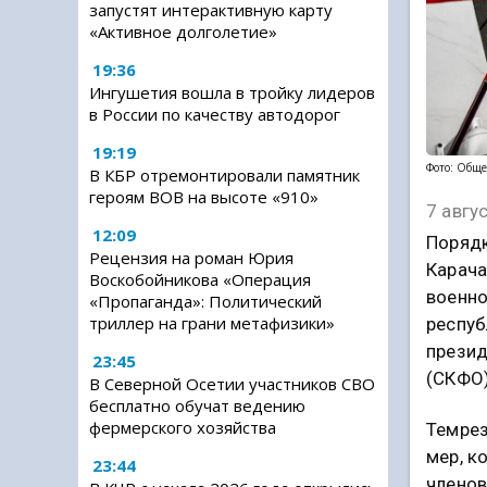
запустят интерактивную карту
«Активное долголетие»
19:36
Ингушетия вошла в тройку лидеров
в России по качеству автодорог
19:19
Фото: Обще
В КБР отремонтировали памятник
героям ВОВ на высоте «910»
7 авгу
12:09
Порядк
Рецензия на роман Юрия
Карача
Воскобойникова «Операция
военно
«Пропаганда»: Политический
триллер на грани метафизики»
респуб
презид
23:45
(СКФО)
В Северной Осетии участников СВО
бесплатно обучат ведению
фермерского хозяйства
Темрез
мер, к
23:44
членов