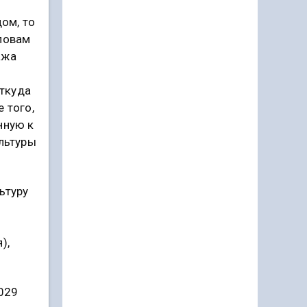
ом, то
словам
ажа
откуда
 того,
нную к
ультуры
ьтуру
),
2029