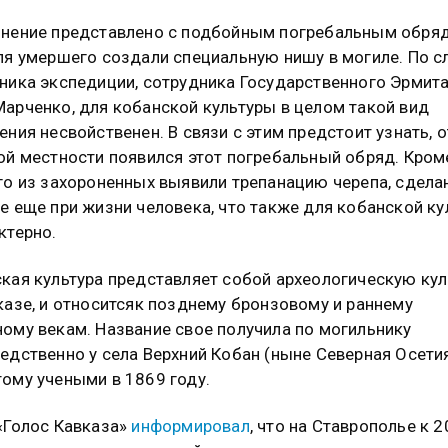
нение представлено с подбойным погребальным обряд
ля умершего создали специальную нишу в могиле. По 
ника экспедиции, сотрудника Государственного Эрмит
арченко, для кобанской культуры в целом такой вид
ения несвойственен. В связи с этим предстоит узнать, 
ой местности появился этот погребальный обряд. Кроме
го из захороненных выявили трепанацию черепа, сдела
е еще при жизни человека, что также для кобанской к
ктерно.
кая культура представляет собой археологическую кул
казе, и относитсяк позднему бронзовому и раннему
ому векам. Название свое получила по могильнику
едственно у села Верхний Кобан (ныне Северная Осетия
ому учеными в 1869 году.
«Голос Кавказа»
информировал
, что на Ставрополье к 