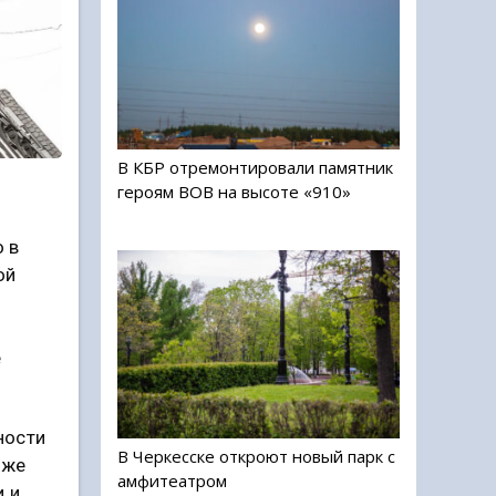
В КБР отремонтировали памятник
героям ВОВ на высоте «910»
 в
ой
е
ности
В Черкесске откроют новый парк с
кже
амфитеатром
и и