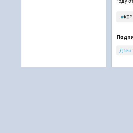
году о
КБР
Подпи
Дзен