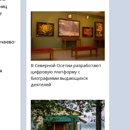
ниц
т
ачаево-
В Северной Осетии разработают
я
цифровую платформу с
биографиями выдающихся
деятелей