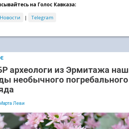
сывайтесь на Голос Кавказа:
 Новости
|
Telegram
ОЕ
БР археологи из Эрмитажа на
ды необычного погребального
яда
Марта Леви