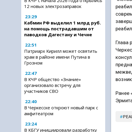
В КЧР с начала 2026 года открылись
12 новых электрозаправок
реабил
соврем
23:29
заверш
Кабмин РФ выделил 1 млрд руб.
реабил
на помощь пострадавшим от
паводков Дагестану и Чечне
Глава 
22:51
Черкес
Патриарх Кирилл может освятить
храм в районе имени Путина в
консул
Грозном
предна
межвед
22:47
В КЧР общество «Знание»
возни
организовало встречу для
участников СВО
Ранее 
Эрмит
22:40
В Черкесске откроют новый парк с
амфитеатром
РЕА
23:24
В КБГУ инициировали разработку