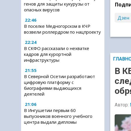
генов для защиты кукурузы от
Подпи
опасных вирусов
Дзен
22:46
В поселке Медногорском в КЧР
возвели роллердром по нацпроекту
22:24
В СКФО рассказали о нехватке
кадров для курортной
ГЛАВН
инфраструктуры
В К
21:55
В Северной Осетии разработают
сле
цифровую платформу с
биографиями выдающихся
обр
деятелей
21:06
Автор:
В Ингушетии первым 60
выпускников военного учебного
центра выдали дипломы