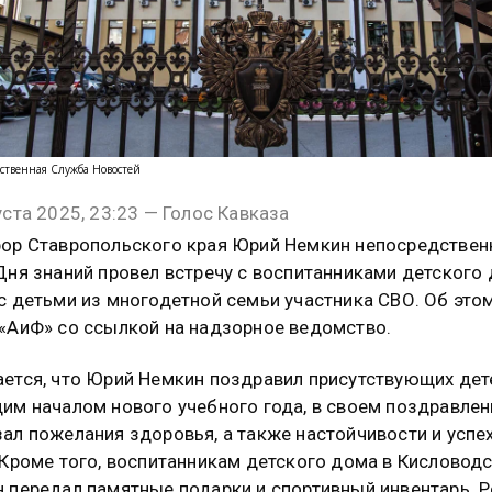
ственная Служба Новостей
уста 2025, 23:23 — Голос Кавказа
ор Ставропольского края Юрий Немкин непосредствен
Дня знаний провел встречу с воспитанниками детского 
с детьми из многодетной семьи участника СВО. Об это
«АиФ» со ссылкой на надзорное ведомство.
ется, что Юрий Немкин поздравил присутствующих дет
им началом нового учебного года, в своем поздравлен
ал пожелания здоровья, а также настойчивости и успе
 Кроме того, воспитанникам детского дома в Кисловод
 передал памятные подарки и спортивный инвентарь. 