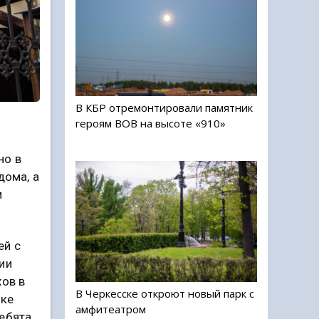
В КБР отремонтировали памятник
героям ВОВ на высоте «910»
но в
дома, а
м
ей с
ии
хов в
В Черкесске откроют новый парк с
ске
амфитеатром
Ребята