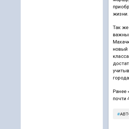
приобр
жизни.
Так же
важным
Махачк
новый 
класса
достат
учитыв
города
Ранее 
почти 
АВТ