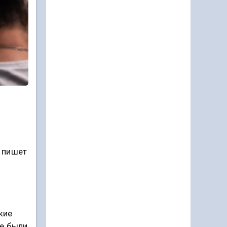
 пишет
кие
ые были