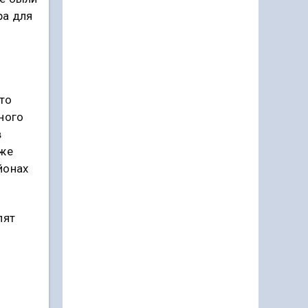
ра для
то
ного
в
кже
йонах
пят