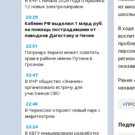
В КЧР с начала 2026 года открылись
12 новых электрозаправок
из мно
школьн
23:29
Кабмин РФ выделил 1 млрд руб.
В ходе
на помощь пострадавшим от
паводков Дагестану и Чечне
воспит
пробле
22:51
персон
Патриарх Кирилл может освятить
храм в районе имени Путина в
регион
Грозном
оказав
22:47
Ранее 
В КЧР общество «Знание»
организовало встречу для
назвал
участников СВО
22:40
ПР
В Черкесске откроют новый парк с
амфитеатром
Подпи
23:24
В КБГУ инициировали разработку