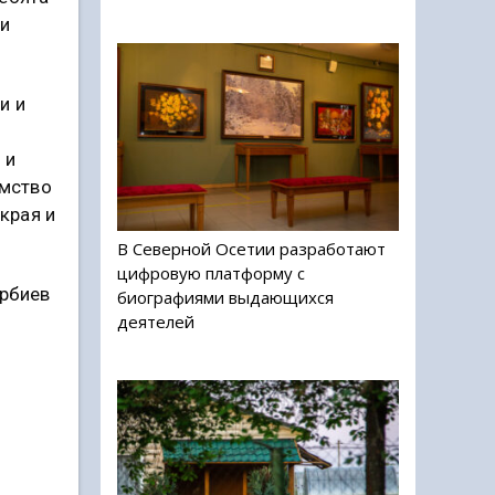
ли
и и
 и
омство
края и
В Северной Осетии разработают
цифровую платформу с
ербиев
биографиями выдающихся
деятелей