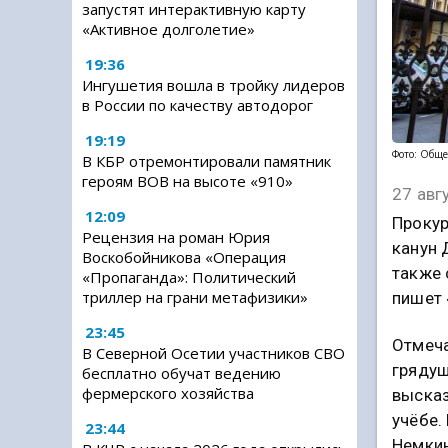
запустят интерактивную карту
«Активное долголетие»
19:36
Ингушетия вошла в тройку лидеров
в России по качеству автодорог
19:19
Фото: Обще
В КБР отремонтировали памятник
героям ВОВ на высоте «910»
27 авг
12:09
Прокур
Рецензия на роман Юрия
канун 
Воскобойникова «Операция
также 
«Пропаганда»: Политический
триллер на грани метафизики»
пишет 
23:45
Отмеча
В Северной Осетии участников СВО
грядущ
бесплатно обучат ведению
фермерского хозяйства
высказ
учёбе.
23:44
Немкин