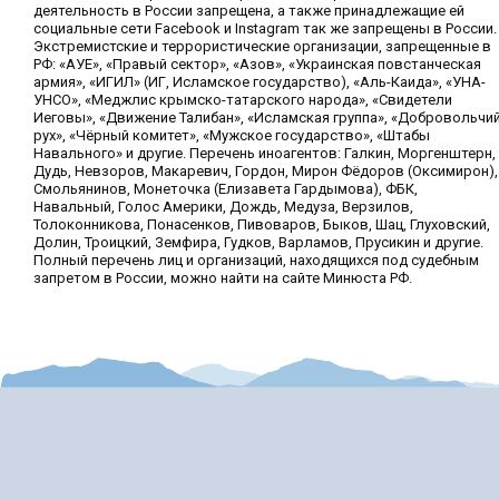
деятельность в России запрещена, а также принадлежащие ей
социальные сети Facebook и Instagram так же запрещены в России.
Экстремистские и террористические организации, запрещенные в
РФ: «АУЕ», «Правый сектор», «Азов», «Украинская повстанческая
армия», «ИГИЛ» (ИГ, Исламское государство), «Аль-Каида», «УНА-
УНСО», «Меджлис крымско-татарского народа», «Свидетели
Иеговы», «Движение Талибан», «Исламская группа», «Добровольчи
рух», «Чёрный комитет», «Мужское государство», «Штабы
Навального» и другие. Перечень иноагентов: Галкин, Моргенштерн,
Дудь, Невзоров, Макаревич, Гордон, Мирон Фёдоров (Оксимирон),
Смольянинов, Монеточка (Елизавета Гардымова), ФБК,
Навальный, Голос Америки, Дождь, Медуза, Верзилов,
Толоконникова, Понасенков, Пивоваров, Быков, Шац, Глуховский,
Долин, Троицкий, Земфира, Гудков, Варламов, Прусикин и другие.
Полный перечень лиц и организаций, находящихся под судебным
запретом в России, можно найти на сайте Минюста РФ.