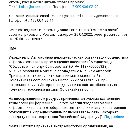
Игорь Дбар
(Руководитель отдела продаж)
Email:
i.dbar@osnmedia.ru
Телефон:
+7 909 936-02-90
Дополнительные email:
reklama@osnmedia.ru
,
adv@osnmedia.ru
Телефон:
+7 495 004-56-11
Сетевое издание Информационное агентство "Голос Кавказа"
зарегистрировано Роскомнадзором 26.04.2022, реестровая запись
ЭЛ № ФС 77 - 82837
18+
Учредитель: Автономная некоммерческая организация содействи
информированию и просвещению населения "Медиахолдинг
"Общественная служба новостей" (ОГРН 1187700006328).
Мнение редакции может не совпадать с мнением авторов.
При перепечатке или цитировании материалов сайта
Goloskavkaza.com ссылка на источник обязательна, при
использовании в Интернет-изданиях и на сайтах обязательна
прямая гиперссылка на сайт Goloskavkaza.com.
На информационном ресурсе применяются рекомендательные
технологии (информационные технологии предоставления
информации на основе сбора, систематизации и анализа сведений,
относящихся к предпочтениям пользователей сети "Интернет",
находящихся на территории Российской Федерации)".
Подробнее
.
*Meta Platforms признана экстремистской организацией, её