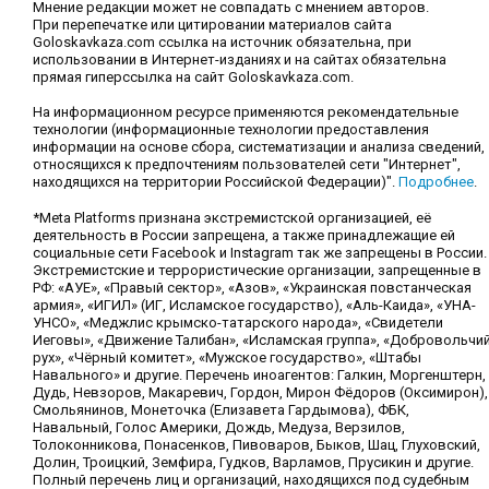
Мнение редакции может не совпадать с мнением авторов.
При перепечатке или цитировании материалов сайта
Goloskavkaza.com ссылка на источник обязательна, при
использовании в Интернет-изданиях и на сайтах обязательна
прямая гиперссылка на сайт Goloskavkaza.com.
На информационном ресурсе применяются рекомендательные
технологии (информационные технологии предоставления
информации на основе сбора, систематизации и анализа сведений,
относящихся к предпочтениям пользователей сети "Интернет",
находящихся на территории Российской Федерации)".
Подробнее
.
*Meta Platforms признана экстремистской организацией, её
деятельность в России запрещена, а также принадлежащие ей
социальные сети Facebook и Instagram так же запрещены в России.
Экстремистские и террористические организации, запрещенные в
РФ: «АУЕ», «Правый сектор», «Азов», «Украинская повстанческая
армия», «ИГИЛ» (ИГ, Исламское государство), «Аль-Каида», «УНА-
УНСО», «Меджлис крымско-татарского народа», «Свидетели
Иеговы», «Движение Талибан», «Исламская группа», «Добровольчи
рух», «Чёрный комитет», «Мужское государство», «Штабы
Навального» и другие. Перечень иноагентов: Галкин, Моргенштерн,
Дудь, Невзоров, Макаревич, Гордон, Мирон Фёдоров (Оксимирон),
Смольянинов, Монеточка (Елизавета Гардымова), ФБК,
Навальный, Голос Америки, Дождь, Медуза, Верзилов,
Толоконникова, Понасенков, Пивоваров, Быков, Шац, Глуховский,
Долин, Троицкий, Земфира, Гудков, Варламов, Прусикин и другие.
Полный перечень лиц и организаций, находящихся под судебным