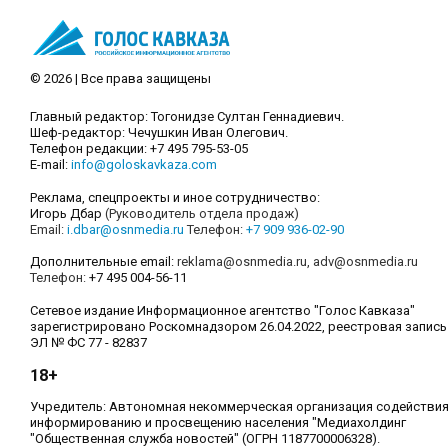
© 2026 | Все права защищены
Главный редактор: Тогонидзе Султан Геннадиевич.
Шеф-редактор: Чечушкин Иван Олегович.
Телефон редакции: +7 495 795-53-05
E-mail:
info@goloskavkaza.com
Реклама, спецпроекты и иное сотрудничество:
Игорь Дбар
(Руководитель отдела продаж)
Email:
i.dbar@osnmedia.ru
Телефон:
+7 909 936-02-90
Дополнительные email:
reklama@osnmedia.ru
,
adv@osnmedia.ru
Телефон:
+7 495 004-56-11
Сетевое издание Информационное агентство "Голос Кавказа"
зарегистрировано Роскомнадзором 26.04.2022, реестровая запись
ЭЛ № ФС 77 - 82837
18+
Учредитель: Автономная некоммерческая организация содействи
информированию и просвещению населения "Медиахолдинг
"Общественная служба новостей" (ОГРН 1187700006328).