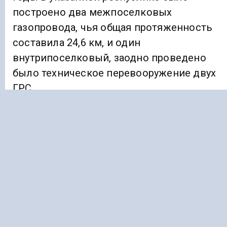
построено два межпоселковых
газопровода, чья общая протяженность
составила 24,6 км, и один
внутрипоселковый, заодно проведено
было техническое перевооружение двух
ГРС.
Ранее «Голос Кавказа»
информировал
, что
чиновник правительства Ингушетии
уличен в сокрытии доходов.
ГАЗ
КЧР
Подписывайтесь на Голос Кавказа: