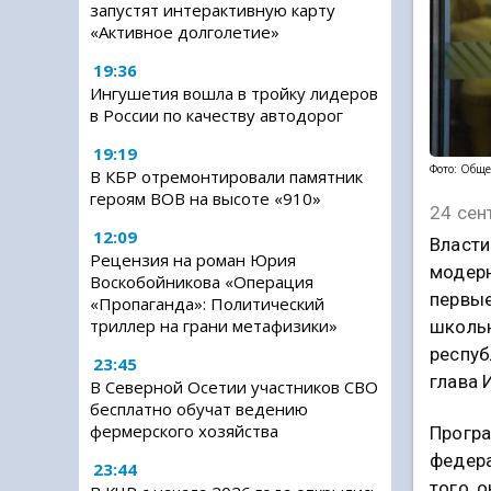
запустят интерактивную карту
«Активное долголетие»
19:36
Ингушетия вошла в тройку лидеров
в России по качеству автодорог
19:19
Фото: Обще
В КБР отремонтировали памятник
героям ВОВ на высоте «910»
24 сен
12:09
Власти
Рецензия на роман Юрия
модерн
Воскобойникова «Операция
первые
«Пропаганда»: Политический
триллер на грани метафизики»
школьн
респуб
23:45
глава 
В Северной Осетии участников СВО
бесплатно обучат ведению
фермерского хозяйства
Програ
федера
23:44
того, 