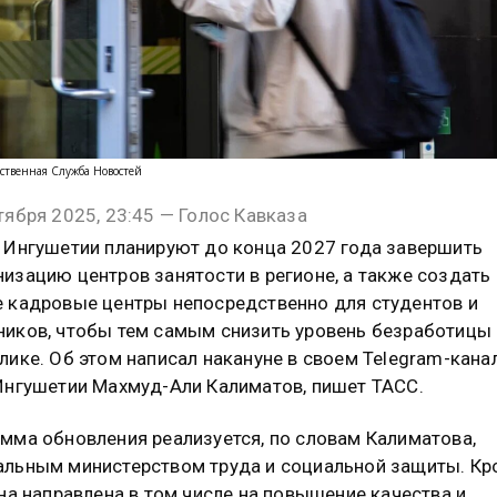
ственная Служба Новостей
тября 2025, 23:45 — Голос Кавказа
 Ингушетии планируют до конца 2027 года завершить
изацию центров занятости в регионе, а также создать
 кадровые центры непосредственно для студентов и
иков, чтобы тем самым снизить уровень безработицы 
лике. Об этом написал накануне в своем Telegram-кана
Ингушетии Махмуд-Али Калиматов, пишет ТАСС.
мма обновления реализуется, по словам Калиматова,
льным министерством труда и социальной защиты. Кр
она направлена в том числе на повышение качества и