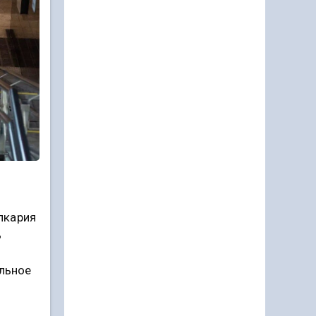
лкария
ь
альное