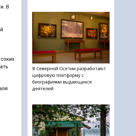
и. В
ий
ысоких
вать
В Северной Осетии разработают
цифровую платформу с
биографиями выдающихся
деятелей
теля