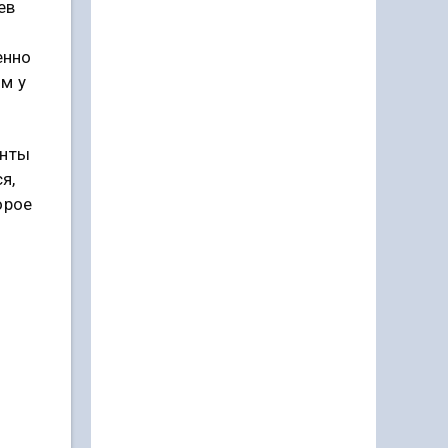
ев
енно
м у
енты
я,
орое