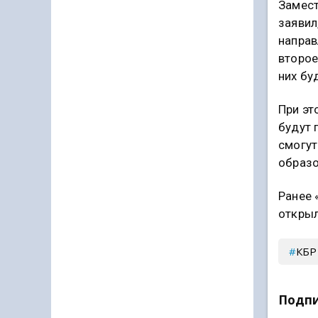
Замест
заявил
направ
второе
них бу
При эт
будут 
смогут
образо
Ранее 
открыл
КБР
Подпи