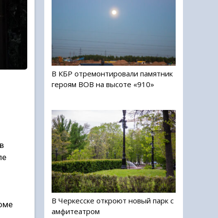
В КБР отремонтировали памятник
героям ВОВ на высоте «910»
в
ле
В Черкесске откроют новый парк с
оме
амфитеатром