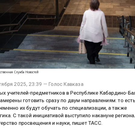
ственная Служба Новостей
тября 2025, 23:39 — Голос Кавказа
х учителей-предметников в Республике Кабардино-Ба
намерены готовить сразу по двум направлениям: то ест
еменно их будут обучать по специализации, а также
гика. С такой инициативой выступило накануне регион
ерство просвещения и науки, пишет ТАСС.