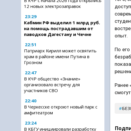
В КЧР с начала 2026 года открылись
12 новых электрозаправок
доступ
соврем
23:29
студен
Кабмин РФ выделил 1 млрд руб.
востре
на помощь пострадавшим от
паводков Дагестану и Чечне
опыт.
22:51
По его
Патриарх Кирилл может освятить
храм в районе имени Путина в
безраб
Грозном
показа
решени
22:47
В КЧР общество «Знание»
организовало встречу для
Ранее 
участников СВО
смогут
22:40
В Черкесске откроют новый парк с
БЕ
амфитеатром
23:24
Подпи
В КБГУ инициировали разработку