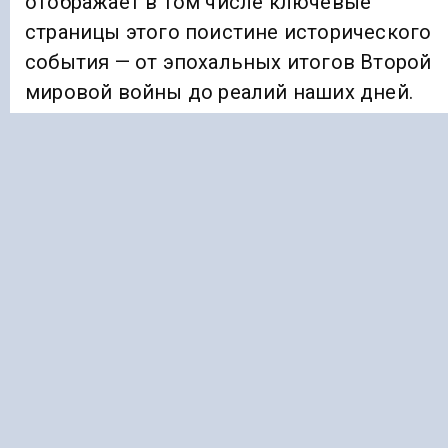
отображает в том числе ключевые
страницы этого поистине исторического
события — от эпохальных итогов Второй
мировой войны до реалий наших дней.
Посетителям будет доступна также и
виртуальная версия экспозиции.
Ранее «Голос Кавказа»
информировал
, что
Апты Алаудинов призвал россиян не
поддаваться на провокации в сети.
ВЫСТАВКА
НЮРНБЕРГСКИЙ ПРОЦЕСС
Подписывайтесь на Голос Кавказа:
Дзен Новости
|
Telegram