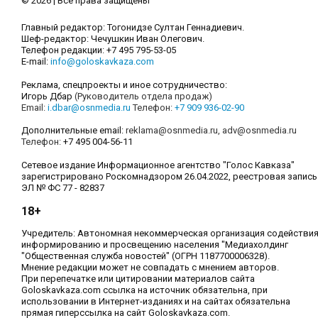
© 2026 | Все права защищены
Главный редактор: Тогонидзе Султан Геннадиевич.
Шеф-редактор: Чечушкин Иван Олегович.
Телефон редакции: +7 495 795-53-05
E-mail:
info@goloskavkaza.com
Реклама, спецпроекты и иное сотрудничество:
Игорь Дбар
(Руководитель отдела продаж)
Email:
i.dbar@osnmedia.ru
Телефон:
+7 909 936-02-90
Дополнительные email:
reklama@osnmedia.ru
,
adv@osnmedia.ru
Телефон:
+7 495 004-56-11
Сетевое издание Информационное агентство "Голос Кавказа"
зарегистрировано Роскомнадзором 26.04.2022, реестровая запись
ЭЛ № ФС 77 - 82837
18+
Учредитель: Автономная некоммерческая организация содействи
информированию и просвещению населения "Медиахолдинг
"Общественная служба новостей" (ОГРН 1187700006328).
Мнение редакции может не совпадать с мнением авторов.
При перепечатке или цитировании материалов сайта
Goloskavkaza.com ссылка на источник обязательна, при
использовании в Интернет-изданиях и на сайтах обязательна
прямая гиперссылка на сайт Goloskavkaza.com.