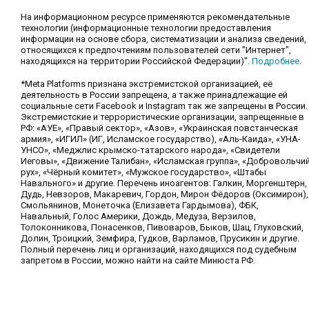
На информационном ресурсе применяются рекомендательные
технологии (информационные технологии предоставления
информации на основе сбора, систематизации и анализа сведений,
относящихся к предпочтениям пользователей сети "Интернет",
находящихся на территории Российской Федерации)".
Подробнее
.
*Meta Platforms признана экстремистской организацией, её
деятельность в России запрещена, а также принадлежащие ей
социальные сети Facebook и Instagram так же запрещены в России.
Экстремистские и террористические организации, запрещенные в
РФ: «АУЕ», «Правый сектор», «Азов», «Украинская повстанческая
армия», «ИГИЛ» (ИГ, Исламское государство), «Аль-Каида», «УНА-
УНСО», «Меджлис крымско-татарского народа», «Свидетели
Иеговы», «Движение Талибан», «Исламская группа», «Добровольчи
рух», «Чёрный комитет», «Мужское государство», «Штабы
Навального» и другие. Перечень иноагентов: Галкин, Моргенштерн,
Дудь, Невзоров, Макаревич, Гордон, Мирон Фёдоров (Оксимирон),
Смольянинов, Монеточка (Елизавета Гардымова), ФБК,
Навальный, Голос Америки, Дождь, Медуза, Верзилов,
Толоконникова, Понасенков, Пивоваров, Быков, Шац, Глуховский,
Долин, Троицкий, Земфира, Гудков, Варламов, Прусикин и другие.
Полный перечень лиц и организаций, находящихся под судебным
запретом в России, можно найти на сайте Минюста РФ.