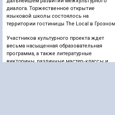
дальнейшем развитии межкультурного
диалога. Торжественное открытие
языковой школы состоялось на
территории гостиницы The Local в Грозном
Участников культурного проекта ждет
весьма насыщенная образовательная
программа, а также литературные
викторины, различные мастер-классы и
познавательные экскурсии.
Ранее «Голос Кавказа»
информировал
, что
на Ставрополье новогодняя ночь пройдет
без фейерверков и масштабных
мероприятий.