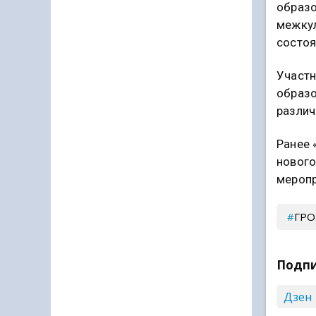
образо
межкул
состоя
Участн
образо
различ
Ранее 
нового
меропр
ГР
Подпи
Дзен