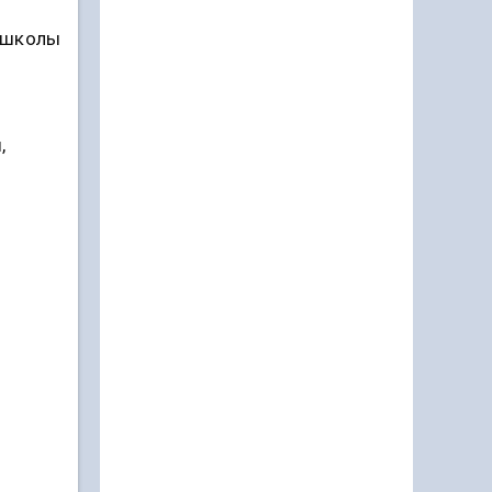
й школы
,