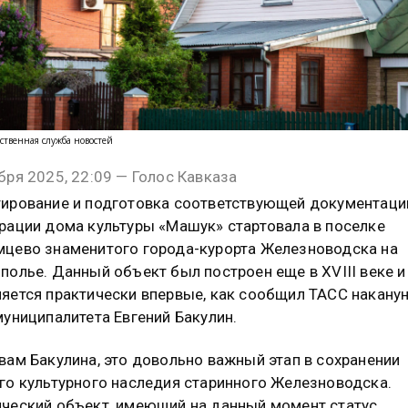
ственная служба новостей
бря 2025, 22:09 — Голос Кавказа
ирование и подготовка соответствующей документаци
рации дома культуры «Машук» стартовала в поселке
цево знаменитого города-курорта Железноводска на
полье. Данный объект был построен еще в XVIII веке и
яется практически впервые, как сообщил ТАСС накану
муниципалитета Евгений Бакулин.
вам Бакулина, это довольно важный этап в сохранении
го культурного наследия старинного Железноводска.
ческий объект, имеющий на данный момент статус