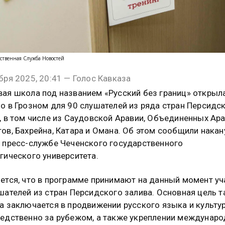
ственная Служба Новостей
бря 2025, 20:41 — Голос Кавказа
ая школа под названием «Русский без границ» открыл
о в Грозном для 90 слушателей из ряда стран Персидс
, в том числе из Саудовской Аравии, Объединенных Ар
ов, Бахрейна, Катара и Омана. Об этом сообщили накан
 пресс-службе Чеченского государственного
гического университета.
ется, что в программе принимают на данный момент уч
шателей из стран Персидского залива. Основная цель т
а заключается в продвижении русского языка и культу
едственно за рубежом, а также укреплении междунаро