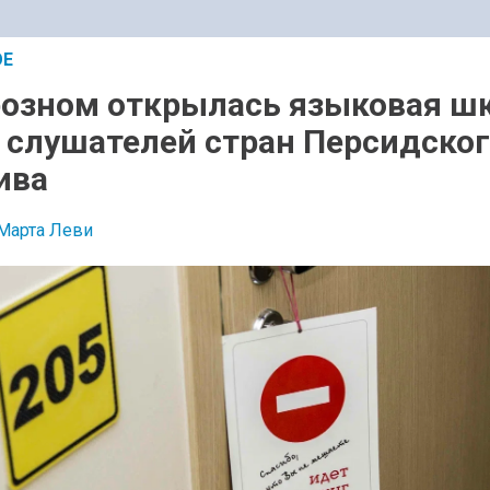
ОЕ
розном открылась языковая ш
 слушателей стран Персидско
ива
Марта Леви