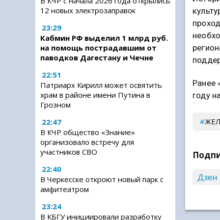
В КЧР с начала 2026 года открылись
12 новых электрозаправок
культу
проход
23:29
необхо
Кабмин РФ выделил 1 млрд руб.
регион
на помощь пострадавшим от
паводков Дагестану и Чечне
поддер
22:51
Ранее 
Патриарх Кирилл может освятить
храм в районе имени Путина в
году н
Грозном
ЖЕ
22:47
В КЧР общество «Знание»
организовало встречу для
участников СВО
Подпи
22:40
Дзен
В Черкесске откроют новый парк с
амфитеатром
23:24
В КБГУ инициировали разработку