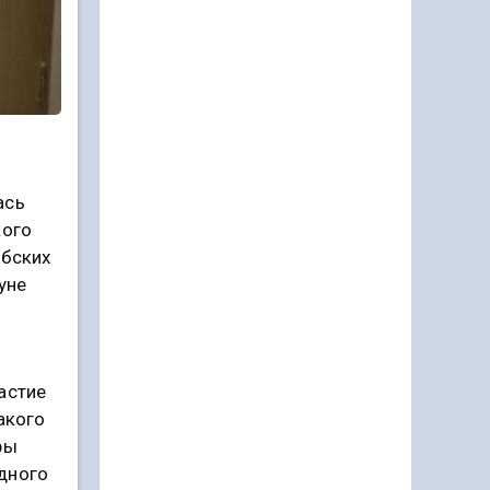
ась
кого
абских
уне
астие
акого
ры
дного