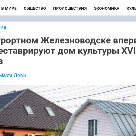
В МИРЕ
ОБЩЕСТВО
ПРОИСШЕСТВИЯ
ЭКОНОМИКА
КУЛ
УРА
урортном Железноводске впер
еставрируют дом культуры XVII
а
Марта Леви