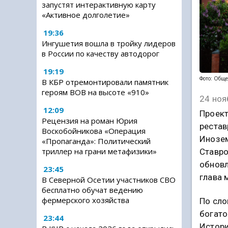
запустят интерактивную карту
«Активное долголетие»
19:36
Ингушетия вошла в тройку лидеров
в России по качеству автодорог
19:19
Фото: Обще
В КБР отремонтировали памятник
героям ВОВ на высоте «910»
24 ноя
12:09
Проект
Рецензия на роман Юрия
рестав
Воскобойникова «Операция
Инозем
«Пропаганда»: Политический
триллер на грани метафизики»
Ставро
обновл
23:45
глава 
В Северной Осетии участников СВО
бесплатно обучат ведению
фермерского хозяйства
По сло
богато
23:44
Истори