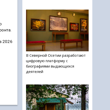
я
о
ронта.
 в 2026
В Северной Осетии разработают
цифровую платформу с
биографиями выдающихся
деятелей