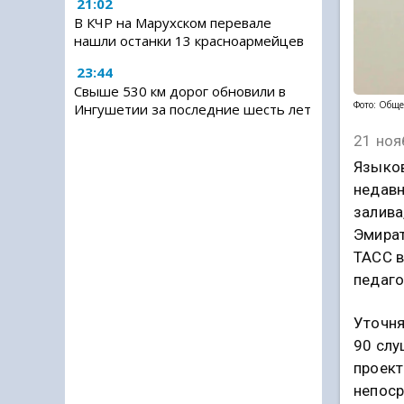
21:02
В КЧР на Марухском перевале
нашли останки 13 красноармейцев
23:44
Свыше 530 км дорог обновили в
Фото: Обще
Ингушетии за последние шесть лет
21 ноя
Языков
недавн
залива
Эмират
ТАСС в
педаго
Уточня
90 слу
проект
непоср