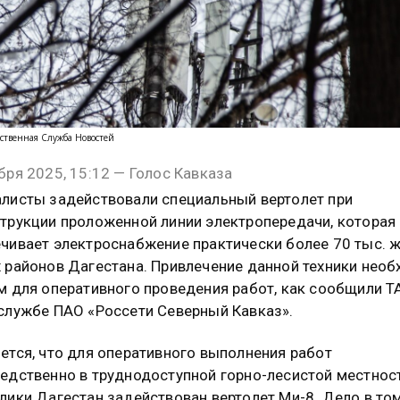
ственная Служба Новостей
бря 2025, 15:12 — Голос Кавказа
листы задействовали специальный вертолет при
трукции проложенной линии электропередачи, которая
чивает электроснабжение практически более 70 тыс. 
 районов Дагестана. Привлечение данной техники нео
м для оперативного проведения работ, как сообщили Т
службе ПАО «Россети Северный Кавказ».
ется, что для оперативного выполнения работ
едственно в труднодоступной горно-лесистой местнос
лики Дагестан задействован вертолет Ми-8. Дело в том