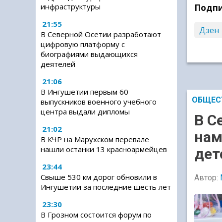
инфраструктуры
Подпи
21:55
Дзен
В Северной Осетии разработают
цифровую платформу с
биографиями выдающихся
деятелей
21:06
В Ингушетии первым 60
ОБЩЕС
выпускников военного учебного
центра выдали дипломы
В С
21:02
нам
В КЧР на Марухском перевале
нашли останки 13 красноармейцев
дет
23:44
Свыше 530 км дорог обновили в
Автор:
Ингушетии за последние шесть лет
23:30
В Грозном состоится форум по