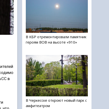
В КБР отремонтировали памятник
героям ВОВ на высоте «910»
жителей
бходимо
АСС в
В Черкесске откроют новый парк с
ти
амфитеатром
, что