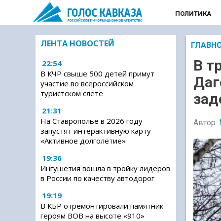
ПОЛИТИКА
ЛЕНТА НОВОСТЕЙ
ГЛАВН
В т
22:54
В КЧР свыше 500 детей примут
Даг
участие во всероссийском
туристском слете
зад
21:31
На Ставрополье в 2026 году
Автор:
запустят интерактивную карту
«Активное долголетие»
19:36
Ингушетия вошла в тройку лидеров
в России по качеству автодорог
19:19
В КБР отремонтировали памятник
героям ВОВ на высоте «910»