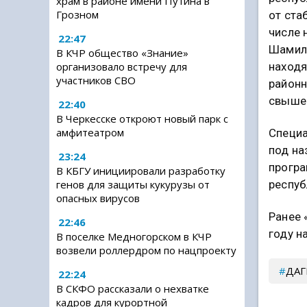
храм в районе имени Путина в
Грозном
от ста
числе 
22:47
Шамиль
В КЧР общество «Знание»
находя
организовало встречу для
участников СВО
районн
свыше 
22:40
В Черкесске откроют новый парк с
амфитеатром
Специа
под на
23:24
програ
В КБГУ инициировали разработку
генов для защиты кукурузы от
респуб
опасных вирусов
Ранее 
22:46
году н
В поселке Медногорском в КЧР
возвели роллердром по нацпроекту
ДАГ
22:24
В СКФО рассказали о нехватке
кадров для курортной