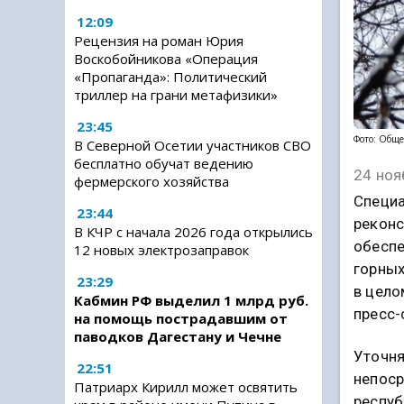
12:09
Рецензия на роман Юрия
Воскобойникова «Операция
«Пропаганда»: Политический
триллер на грани метафизики»
23:45
Фото: Обще
В Северной Осетии участников СВО
бесплатно обучат ведению
24 ноя
фермерского хозяйства
Специа
23:44
реконс
В КЧР с начала 2026 года открылись
обеспе
12 новых электрозаправок
горных
23:29
в цело
Кабмин РФ выделил 1 млрд руб.
пресс-
на помощь пострадавшим от
паводков Дагестану и Чечне
Уточня
22:51
непоср
Патриарх Кирилл может освятить
респуб