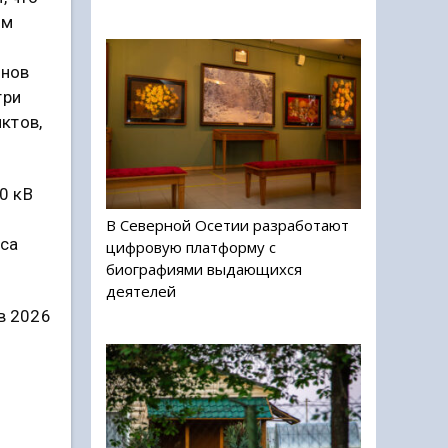
ом
онов
три
ктов,
0 кВ
В Северной Осетии разработают
са
цифровую платформу с
биографиями выдающихся
деятелей
 в 2026