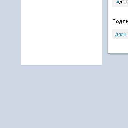
ДЕТ
Подпи
Дзен