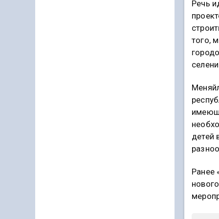
Речь и
проект
строит
того, 
городо
селени
Меняйл
респуб
имеющи
необхо
детей 
разноо
Ранее 
нового
меропр