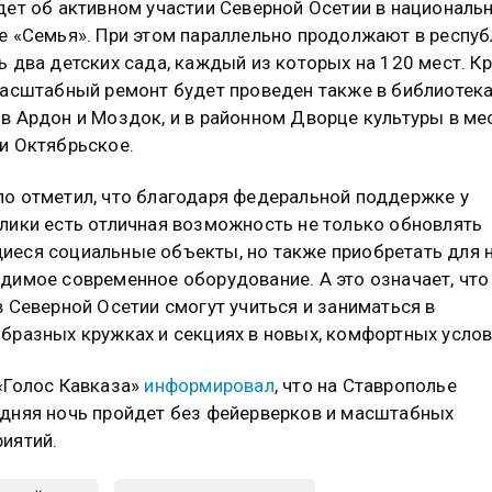
дет об активном участии Северной Осетии в националь
е «Семья». При этом параллельно продолжают в респуб
ь два детских сада, каждый из которых на 120 мест. К
масштабный ремонт будет проведен также в библиотек
в Ардон и Моздок, и в районном Дворце культуры в м
и Октябрьское.
о отметил, что благодаря федеральной поддержке у
лики есть отличная возможность не только обновлять
еся социальные объекты, но также приобретать для 
димое современное оборудование. А это означает, что
в Северной Осетии смогут учиться и заниматься в
бразных кружках и секциях в новых, комфортных услов
«Голос Кавказа»
информировал
, что на Ставрополье
дняя ночь пройдет без фейерверков и масштабных
иятий.