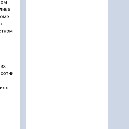
ном
лике
роме
ах
естном
них
 сотни
иях.