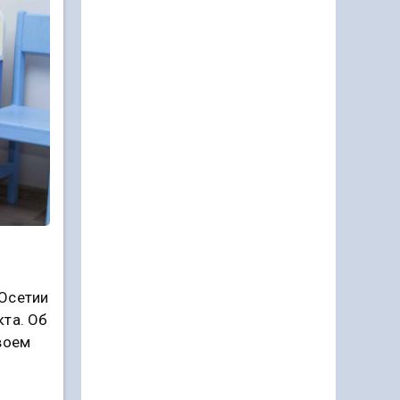
 Осетии
кта. Об
воем