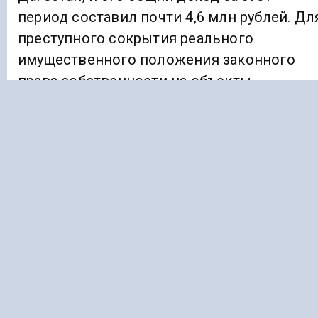
период составил почти 4,6 млн рублей. Дл
преступного сокрытия реального
имущественного положения законного
права собственности на объекты
недвижимости, которые фактически
принадлежали Муртазалиеву,
регистрировались специально на его
родственников.
Ранее «Голос Кавказа»
информировал
, что
в Северной Осетии в 2026 году намерены
отремонтировать шесть детсадов.
ПФР
СУД