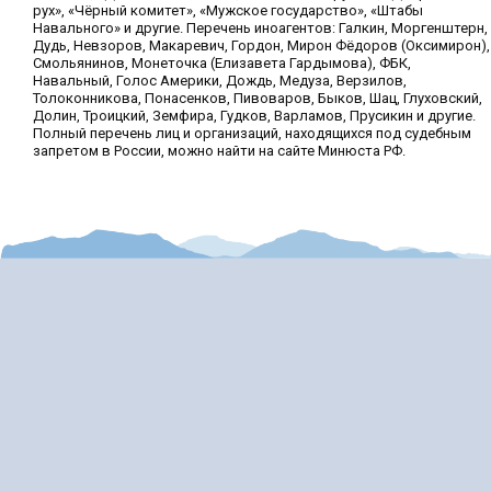
рух», «Чёрный комитет», «Мужское государство», «Штабы
Навального» и другие. Перечень иноагентов: Галкин, Моргенштерн,
Дудь, Невзоров, Макаревич, Гордон, Мирон Фёдоров (Оксимирон),
Смольянинов, Монеточка (Елизавета Гардымова), ФБК,
Навальный, Голос Америки, Дождь, Медуза, Верзилов,
Толоконникова, Понасенков, Пивоваров, Быков, Шац, Глуховский,
Долин, Троицкий, Земфира, Гудков, Варламов, Прусикин и другие.
Полный перечень лиц и организаций, находящихся под судебным
запретом в России, можно найти на сайте Минюста РФ.