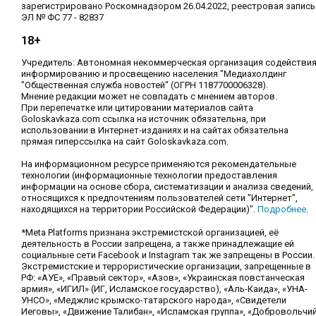
зарегистрировано Роскомнадзором 26.04.2022, реестровая запись
ЭЛ № ФС 77 - 82837
18+
Учредитель: Автономная некоммерческая организация содействи
информированию и просвещению населения "Медиахолдинг
"Общественная служба новостей" (ОГРН 1187700006328).
Мнение редакции может не совпадать с мнением авторов.
При перепечатке или цитировании материалов сайта
Goloskavkaza.com ссылка на источник обязательна, при
использовании в Интернет-изданиях и на сайтах обязательна
прямая гиперссылка на сайт Goloskavkaza.com.
На информационном ресурсе применяются рекомендательные
технологии (информационные технологии предоставления
информации на основе сбора, систематизации и анализа сведений,
относящихся к предпочтениям пользователей сети "Интернет",
находящихся на территории Российской Федерации)".
Подробнее
.
*Meta Platforms признана экстремистской организацией, её
деятельность в России запрещена, а также принадлежащие ей
социальные сети Facebook и Instagram так же запрещены в России.
Экстремистские и террористические организации, запрещенные в
РФ: «АУЕ», «Правый сектор», «Азов», «Украинская повстанческая
армия», «ИГИЛ» (ИГ, Исламское государство), «Аль-Каида», «УНА-
УНСО», «Меджлис крымско-татарского народа», «Свидетели
Иеговы», «Движение Талибан», «Исламская группа», «Добровольчи