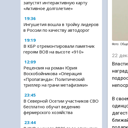
запустят интерактивную карту
«Активное долголетие»
19:36
Ингушетия вошла в тройку лидеров
в России по качеству автодорог
19:19
Фото: Обще
В КБР отремонтировали памятник
героям ВОВ на высоте «910»
22 дек
12:09
Власти
Рецензия на роман Юрия
наград
Воскобойникова «Операция
подрос
«Пропаганда»: Политический
триллер на грани метафизики»
непоср
23:45
В свое
В Северной Осетии участников СВО
одинцо
бесплатно обучат ведению
фермерского хозяйства
дагест
ближай
23:44
подарк