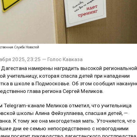
ственная Служба Новостей
абря 2025, 23:25 — Голос Кавказа
 Дагестана намерены наградить высокой регионально
ой учительницу, которая спасла детей при нападении
тка в школе в Подмосковье. Об этом сообщил наканун
едственно глава региона Сергей Меликов.
м Telegram-канале Меликов отметил, что учительница
вской школы Алина Фейзуллаева, спасшая детей, —
анка. К тому же она многодетная мать. Уточняется, что 
шие дни ее семью непосредственно с новогодними
ами посетит руководство дагестанского постпредства,