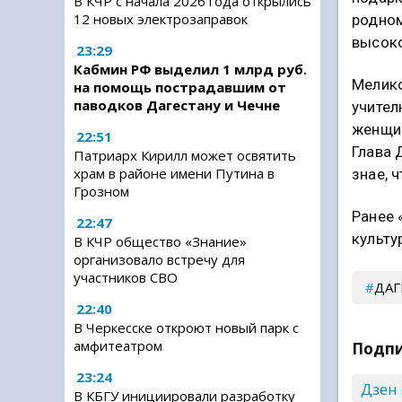
В КЧР с начала 2026 года открылись
12 новых электрозаправок
родном
высоко
23:29
Кабмин РФ выделил 1 млрд руб.
Мелико
на помощь пострадавшим от
паводков Дагестану и Чечне
учител
женщин
22:51
Глава 
Патриарх Кирилл может освятить
храм в районе имени Путина в
знае, 
Грозном
Ранее 
22:47
культу
В КЧР общество «Знание»
организовало встречу для
участников СВО
ДАГ
22:40
В Черкесске откроют новый парк с
амфитеатром
Подпи
23:24
Дзен
В КБГУ инициировали разработку