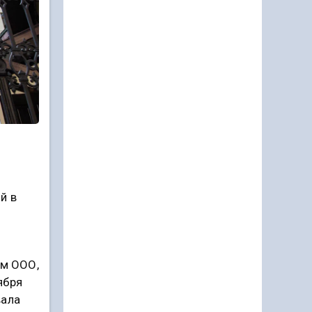
й в
ом ООО,
ября
вала