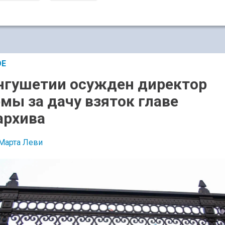
ОЕ
нгушетии осужден директор
мы за дачу взяток главе
архива
Марта Леви