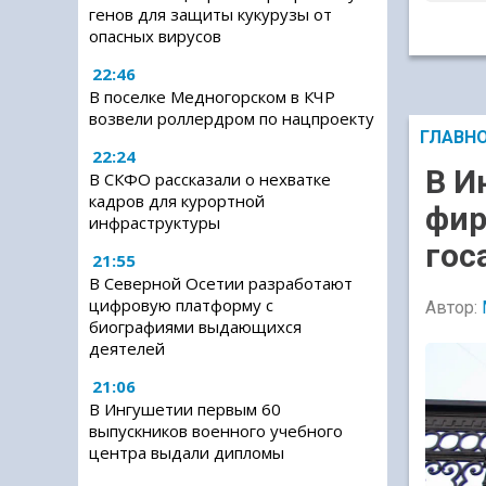
генов для защиты кукурузы от
опасных вирусов
22:46
В поселке Медногорском в КЧР
возвели роллердром по нацпроекту
ГЛАВН
22:24
В И
В СКФО рассказали о нехватке
кадров для курортной
фир
инфраструктуры
гос
21:55
В Северной Осетии разработают
цифровую платформу с
Автор:
биографиями выдающихся
деятелей
21:06
В Ингушетии первым 60
выпускников военного учебного
центра выдали дипломы