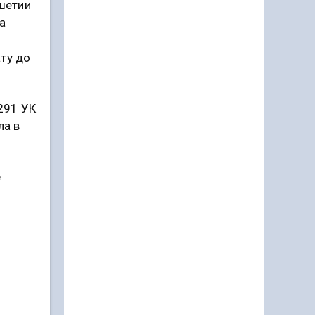
шетии
а
ту до
 291 УК
ла в
е