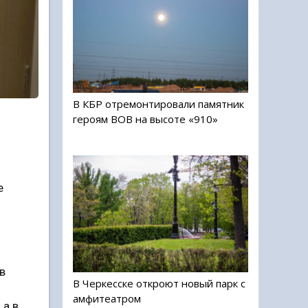
В КБР отремонтировали памятник
героям ВОВ на высоте «910»
й
е
в
В Черкесске откроют новый парк с
амфитеатром
 а в