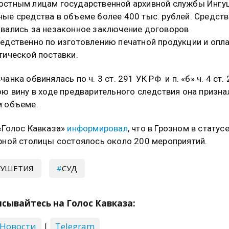
стным лицам государственной архивной службы Ингу
ые средства в объеме более 400 тыс. рублей. Средств
вались за незаконное заключение договоров
едственно по изготовлению печатной продукции и опла
тической поставки.
чанка обвинялась по ч. 3 ст. 291 УК РФ и п. «б» ч. 4 ст.
ою вину в ходе предварительного следствия она призна
м объеме.
«Голос Кавказа»
информировал
, что в Грозном в статус
рной столицы состоялось около 200 мероприятий.
ГУШЕТИЯ
СУД
сывайтесь на Голос Кавказа:
 Новости
|
Telegram