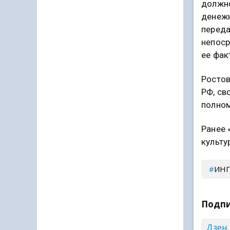
должно
денежн
переда
непоср
ее фак
Ростов
РФ, св
полно
Ранее 
культу
ИН
Подпи
Дзен