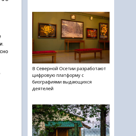
е
и.
асно
В Северной Осетии разработают
е
цифровую платформу с
биографиями выдающихся
деятелей