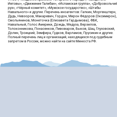
Иеговы», «Движение Талибан», «Исламская группа», «Добровольчи
рух», «Чёрный комитет», «Мужское государство», «Штабы
Навального» и другие. Перечень иноагентов: Галкин, Моргенштерн,
Дудь, Невзоров, Макаревич, Гордон, Мирон Фёдоров (Оксимирон),
Смольянинов, Монеточка (Елизавета Гардымова), ФБК,
Навальный, Голос Америки, Дождь, Медуза, Верзилов,
Толоконникова, Понасенков, Пивоваров, Быков, Шац, Глуховский,
Долин, Троицкий, Земфира, Гудков, Варламов, Прусикин и другие.
Полный перечень лиц и организаций, находящихся под судебным
запретом в России, можно найти на сайте Минюста РФ.