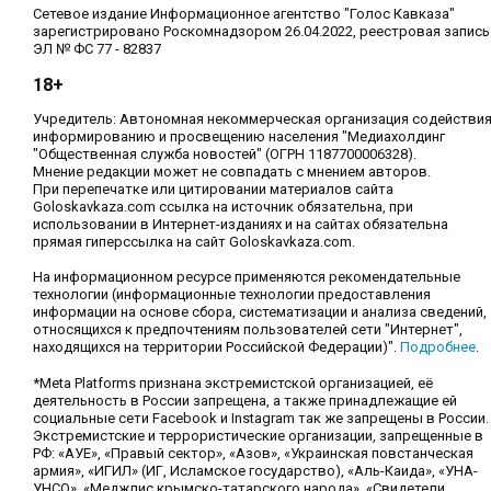
Сетевое издание Информационное агентство "Голос Кавказа"
зарегистрировано Роскомнадзором 26.04.2022, реестровая запись
ЭЛ № ФС 77 - 82837
18+
Учредитель: Автономная некоммерческая организация содействи
информированию и просвещению населения "Медиахолдинг
"Общественная служба новостей" (ОГРН 1187700006328).
Мнение редакции может не совпадать с мнением авторов.
При перепечатке или цитировании материалов сайта
Goloskavkaza.com ссылка на источник обязательна, при
использовании в Интернет-изданиях и на сайтах обязательна
прямая гиперссылка на сайт Goloskavkaza.com.
На информационном ресурсе применяются рекомендательные
технологии (информационные технологии предоставления
информации на основе сбора, систематизации и анализа сведений,
относящихся к предпочтениям пользователей сети "Интернет",
находящихся на территории Российской Федерации)".
Подробнее
.
*Meta Platforms признана экстремистской организацией, её
деятельность в России запрещена, а также принадлежащие ей
социальные сети Facebook и Instagram так же запрещены в России.
Экстремистские и террористические организации, запрещенные в
РФ: «АУЕ», «Правый сектор», «Азов», «Украинская повстанческая
армия», «ИГИЛ» (ИГ, Исламское государство), «Аль-Каида», «УНА-
УНСО», «Меджлис крымско-татарского народа», «Свидетели