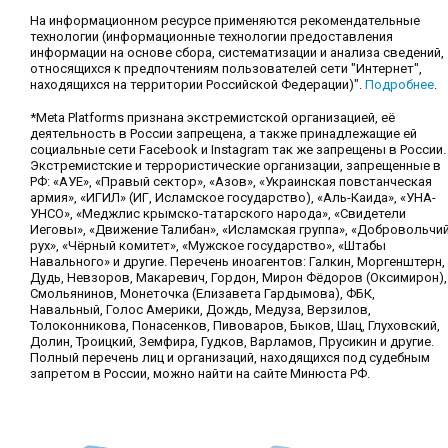
На информационном ресурсе применяются рекомендательные
технологии (информационные технологии предоставления
информации на основе сбора, систематизации и анализа сведений,
относящихся к предпочтениям пользователей сети "Интернет",
находящихся на территории Российской Федерации)".
Подробнее
.
*Meta Platforms признана экстремистской организацией, её
деятельность в России запрещена, а также принадлежащие ей
социальные сети Facebook и Instagram так же запрещены в России.
Экстремистские и террористические организации, запрещенные в
РФ: «АУЕ», «Правый сектор», «Азов», «Украинская повстанческая
армия», «ИГИЛ» (ИГ, Исламское государство), «Аль-Каида», «УНА-
УНСО», «Меджлис крымско-татарского народа», «Свидетели
Иеговы», «Движение Талибан», «Исламская группа», «Добровольчи
рух», «Чёрный комитет», «Мужское государство», «Штабы
Навального» и другие. Перечень иноагентов: Галкин, Моргенштерн,
Дудь, Невзоров, Макаревич, Гордон, Мирон Фёдоров (Оксимирон),
Смольянинов, Монеточка (Елизавета Гардымова), ФБК,
Навальный, Голос Америки, Дождь, Медуза, Верзилов,
Толоконникова, Понасенков, Пивоваров, Быков, Шац, Глуховский,
Долин, Троицкий, Земфира, Гудков, Варламов, Прусикин и другие.
Полный перечень лиц и организаций, находящихся под судебным
запретом в России, можно найти на сайте Минюста РФ.