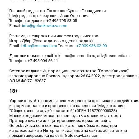
Главный редактор: Тогонидзе Султан Геннадиевич.
Шеф-редактор: Чечушкин Иван Олегович.
Телефон редакции: +7 495 795-53-05
E-mail:
info@goloskavkaza.com
Реклама, спецпроекты и иное сотрудничество:
Игорь Дбар
(Руководитель отдела продаж)
Email:
i.dbar@osnmedia.ru
Телефон:
+7 909 936-02-90
Дополнительные email:
reklama@osnmedia.ru
,
adv@osnmedia.ru
Телефон:
+7 495 004-56-11
Сетевое издание Информационное агентство "Голос Кавказа"
зарегистрировано Роскомнадзором 26.04.2022, реестровая запись
ЭЛ № ФС 77 - 82837
18+
Учредитель: Автономная некоммерческая организация содействи
информированию и просвещению населения "Медиахолдинг
"Общественная служба новостей" (ОГРН 1187700006328).
Мнение редакции может не совпадать с мнением авторов.
При перепечатке или цитировании материалов сайта
Goloskavkaza.com ссылка на источник обязательна, при
использовании в Интернет-изданиях и на сайтах обязательна
прямая гиперссылка на сайт Goloskavkaza.com.