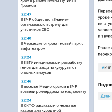
храм в районе имени Путина в
Грозном
Первое
22:47
уроке 
В КЧР общество «Знание»
выступ
организовало встречу для
участников СВО
черкес
и звук
22:40
В Черкесске откроют новый парк с
Ранее 
амфитеатром
перекр
23:24
В КБГУ инициировали разработку
генов для защиты кукурузы от
КЧР
опасных вирусов
22:46
Подпи
В поселке Медногорском в КЧР
возвели роллердром по нацпроекту
Дзен
22:24
В СКФО рассказали о нехватке
кадров для курортной