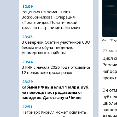
12:09
Рецензия на роман Юрия
Воскобойникова «Операция
«Пропаганда»: Политический
триллер на грани метафизики»
23:45
Фото: Обще
В Северной Осетии участников СВО
бесплатно обучат ведению
27 мая
фермерского хозяйства
Цикл с
23:44
России
В КЧР с начала 2026 года открылись
непоср
12 новых электрозаправок
проект
23:29
Кабмин РФ выделил 1 млрд руб.
Он отм
на помощь пострадавшим от
субъек
паводков Дагестану и Чечне
школьн
22:51
разноо
Патриарх Кирилл может освятить
дальне