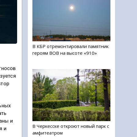
В КБР отремонтировали памятник
героям ВОВ на высоте «910»
тносов
зуется
втор
ьных
ать
аны и
В Черкесске откроют новый парк с
я и
амфитеатром