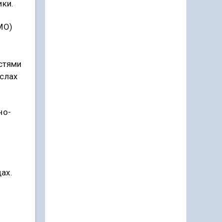
ики.
МО)
и
стями
слах
но-
ах.