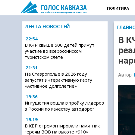
ПОЛИТИКА
ЛЕНТА НОВОСТЕЙ
ГЛАВН
В К
22:54
В КЧР свыше 500 детей примут
реа
участие во всероссийском
туристском слете
нар
21:31
На Ставрополье в 2026 году
Автор:
запустят интерактивную карту
«Активное долголетие»
19:36
Ингушетия вошла в тройку лидеров
в России по качеству автодорог
19:19
В КБР отремонтировали памятник
героям ВОВ на высоте «910»