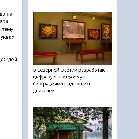
да на
ара
а тему
буквах
 дождей
В Северной Осетии разработают
цифровую платформу с
биографиями выдающихся
деятелей