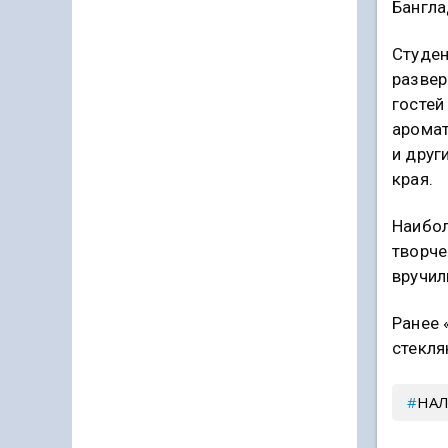
Бангла
Студе
развер
гостей
арома
и друг
края.
Наибол
творче
вручил
Ранее 
стекля
НАЛ