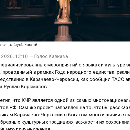
ственная Служба Новостей
 2026, 13:10 — Голос Кавказа
пециализированных мероприятий о языках и культуре э
, проводимый в рамках Года народного единства, реали
едственно в Карачаево-Черкесии, как сообщил ТАСС а
а Руслан Коркмазов.
етил, что КЧР является одной из самых многонационал
тов РФ. Сам же проект направлен на то, чтобы рассказ
икам Карачаево-Черкесии о богатом многоязычии стр
бразных культурных традициях, важности их сохранени
йшего приумножения.