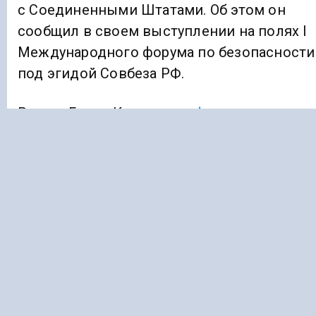
с Соединенными Штатами. Об этом он
сообщил в своем выступлении на полях I
Международного форума по безопасности
под эгидой Совбеза РФ.
Ранее «Голос Кавказа»
информировал
, что
в Дагестане из-за дождей перекрыто
движение по четырем участкам дорог.
ИРАН
ЯДЕРНАЯ ПРОГРАММА
Подписывайтесь на Голос Кавказа:
Дзен Новости
|
Telegram