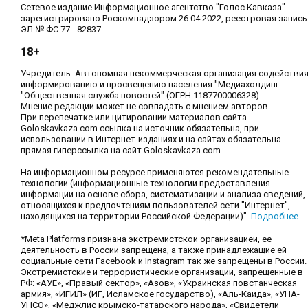
Сетевое издание Информационное агентство "Голос Кавказа"
зарегистрировано Роскомнадзором 26.04.2022, реестровая запись
ЭЛ № ФС 77 - 82837
18+
Учредитель: Автономная некоммерческая организация содействи
информированию и просвещению населения "Медиахолдинг
"Общественная служба новостей" (ОГРН 1187700006328).
Мнение редакции может не совпадать с мнением авторов.
При перепечатке или цитировании материалов сайта
Goloskavkaza.com ссылка на источник обязательна, при
использовании в Интернет-изданиях и на сайтах обязательна
прямая гиперссылка на сайт Goloskavkaza.com.
На информационном ресурсе применяются рекомендательные
технологии (информационные технологии предоставления
информации на основе сбора, систематизации и анализа сведений,
относящихся к предпочтениям пользователей сети "Интернет",
находящихся на территории Российской Федерации)".
Подробнее
.
*Meta Platforms признана экстремистской организацией, её
деятельность в России запрещена, а также принадлежащие ей
социальные сети Facebook и Instagram так же запрещены в России.
Экстремистские и террористические организации, запрещенные в
РФ: «АУЕ», «Правый сектор», «Азов», «Украинская повстанческая
армия», «ИГИЛ» (ИГ, Исламское государство), «Аль-Каида», «УНА-
УНСО», «Меджлис крымско-татарского народа», «Свидетели