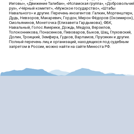
Иеговы», «Движение Талибан», «Исламская группа», «Добровольчи
рух», «Чёрный комитет», «Мужское государство», «Штабы
Навального» и другие. Перечень иноагентов: Галкин, Моргенштерн,
Дудь, Невзоров, Макаревич, Гордон, Мирон Фёдоров (Оксимирон),
Смольянинов, Монеточка (Елизавета Гардымова), ФБК,
Навальный, Голос Америки, Дождь, Медуза, Верзилов,
Толоконникова, Понасенков, Пивоваров, Быков, Шац, Глуховский,
Долин, Троицкий, Земфира, Гудков, Варламов, Прусикин и другие.
Полный перечень лиц и организаций, находящихся под судебным
запретом в России, можно найти на сайте Минюста РФ.