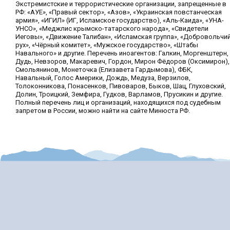
Экстремистские и террористические организации, запрещенные в
РФ: «АУЕ», «Правый сектор», «Азов», «Украинская повстанческая
армия», «ИГИЛ» (ИГ, Исламское государство), «Аль-Каида», «УНА-
УНСО», «Меджлис крымско-татарского народа», «Свидетели
Иеговы», «Движение Талибан», «Исламская группа», «Добровольчи
рух», «Чёрный комитет», «Мужское государство», «Штабы
Навального» и другие. Перечень иноагентов: Галкин, Моргенштерн,
Дудь, Невзоров, Макаревич, Гордон, Мирон Фёдоров (Оксимирон),
Смольянинов, Монеточка (Елизавета Гардымова), ФБК,
Навальный, Голос Америки, Дождь, Медуза, Верзилов,
Толоконникова, Понасенков, Пивоваров, Быков, Шац, Глуховский,
Долин, Троицкий, Земфира, Гудков, Варламов, Прусикин и другие.
Полный перечень лиц и организаций, находящихся под судебным
запретом в России, можно найти на сайте Минюста РФ.