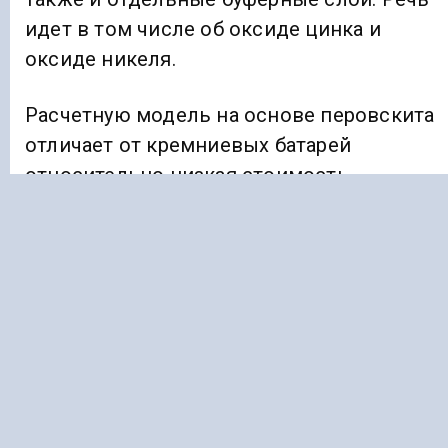
идет в том числе об оксиде цинка и
оксиде никеля.
Расчетную модель на основе перовскита
отличает от кремниевых батарей
относительно низкая стоимость
изготовления и высокий КПД.
Ранее «Голос Кавказа»
информировал
, что
в Северной Осетии налоги от самозаняты
выросли на 35%.
КБР
СОЛНЕЧНЫЕ БАТАРЕИ