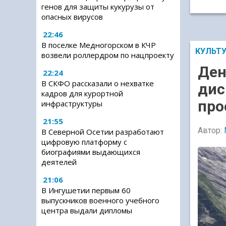
генов для защиты кукурузы от
опасных вирусов
22:46
В поселке Медногорском в КЧР
КУЛЬТ
возвели роллердром по нацпроекту
Ден
22:24
В СКФО рассказали о нехватке
дис
кадров для курортной
про
инфраструктуры
21:55
Автор:
В Северной Осетии разработают
цифровую платформу с
биографиями выдающихся
деятелей
21:06
В Ингушетии первым 60
выпускников военного учебного
центра выдали дипломы