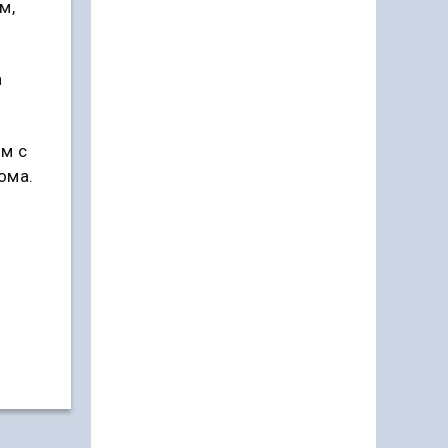
м,
а
м с
ома.