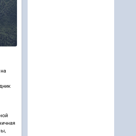
 на
здник
чной
ничная
сы,