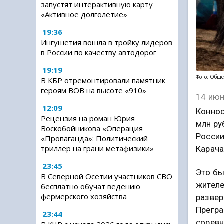
запустят интерактивную карту
«Активное долголетие»
19:36
Ингушетия вошла в тройку лидеров
в России по качеству автодорог
19:19
Фото: Обще
В КБР отремонтировали памятник
героям ВОВ на высоте «910»
14 июн
12:09
Коннос
Рецензия на роман Юрия
млн ру
Воскобойникова «Операция
России
«Пропаганда»: Политический
триллер на грани метафизики»
Карача
23:45
Это бы
В Северной Осетии участников СВО
жителе
бесплатно обучат ведению
фермерского хозяйства
развер
Прегра
23:44
соревн