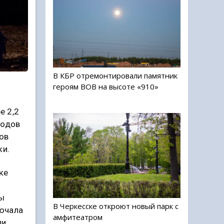
В КБР отремонтировали памятник
героям ВОВ на высоте «910»
е 2,2
родов
дов
ки.
ке
цы
В Черкесске откроют новый парк с
лючала
амфитеатром
ли