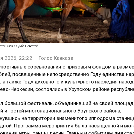
ственная Служба Новостей
я 2026, 22:22 — Голос Кавказа
портивные соревнования с призовым фондом в размер
блей, посвященные непосредственно Году единства на
, а также Году духовного и культурного наследия наро
ево-Черкесии, состоялись в Урупском районе республи
л большой фестиваль, объединивший на своей площад
й и гостей многонационального Урупского района,
нувшись на территории знаменитого ипподрома стани
дной. Программа мероприятия была насыщенной и вк
ования, игры, танцы, песни. Главным событием дня ста