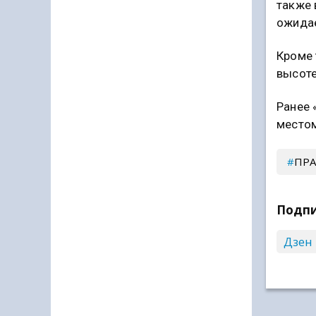
также 
ожидае
Кроме 
высоте
Ранее 
местом
ПР
Подпи
Дзен