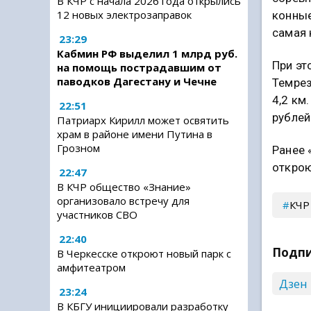
В КЧР с начала 2026 года открылись
12 новых электрозаправок
конные
самая 
23:29
Кабмин РФ выделил 1 млрд руб.
При эт
на помощь пострадавшим от
паводков Дагестану и Чечне
Темрез
4,2 км
22:51
рублей
Патриарх Кирилл может освятить
храм в районе имени Путина в
Грозном
Ранее 
открою
22:47
В КЧР общество «Знание»
организовало встречу для
КЧР
участников СВО
22:40
Подпи
В Черкесске откроют новый парк с
амфитеатром
Дзен
23:24
В КБГУ инициировали разработку