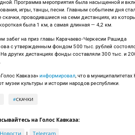
дной. Программа мероприятия была насыщенной и вк
ования, игры, танцы, песни. Главным событием дня ста
 скачки, проводившиеся на семи дистанциях, из котор
короткая была 1 км, а самая длинная — 4,2 км.
ом забег на приз главы Карачаево-Черкесии Рашида
ова с утвержденным фондом 500 тыс. рублей состоялс
. На других дистанциях фонды составляли 300 тыс. и 20
.
«Голос Кавказа»
информировал
, что в муниципалитетах
т музеи культуры и истории народов республики.
СКАЧКИ
сывайтесь на Голос Кавказа:
 Новости
|
Telegram