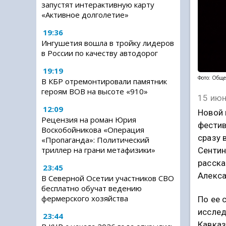
запустят интерактивную карту
«Активное долголетие»
19:36
Ингушетия вошла в тройку лидеров
в России по качеству автодорог
19:19
Фото: Обще
В КБР отремонтировали памятник
героям ВОВ на высоте «910»
15 июн
12:09
Новой 
Рецензия на роман Юрия
фестив
Воскобойникова «Операция
сразу 
«Пропаганда»: Политический
триллер на грани метафизики»
Сентин
расска
23:45
Алекса
В Северной Осетии участников СВО
бесплатно обучат ведению
фермерского хозяйства
По ее 
исслед
23:44
Кавказ