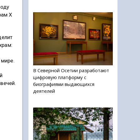
году
рам X
делит
храм:
 мире.
В Северной Осетии разработают
ой
цифровую платформу с
вечей.
биографиями выдающихся
деятелей