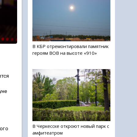
В КБР отремонтировали памятник
героям ВОВ на высоте «910»
ится
уне
В Черкесске откроют новый парк с
ого
амфитеатром