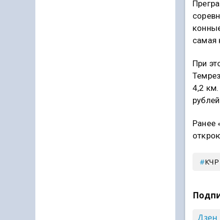
Прегра
соревн
конные
самая 
При эт
Темрез
4,2 км
рублей
Ранее 
открою
КЧР
Подпи
Дзен