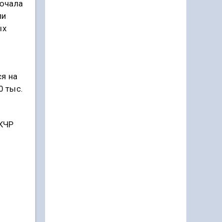
лючала
ли
ых
я на
0 тыс.
 КЧР