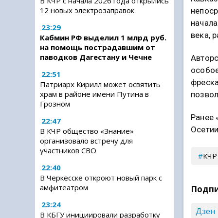
В КЧР с начала 2026 года открылись
12 новых электрозаправок
непоср
начала
23:29
века, 
Кабмин РФ выделил 1 млрд руб.
на помощь пострадавшим от
паводков Дагестану и Чечне
Авторс
особое
22:51
фреска
Патриарх Кирилл может освятить
храм в районе имени Путина в
позвол
Грозном
Ранее 
22:47
Осетии
В КЧР общество «Знание»
организовало встречу для
участников СВО
КЧР
22:40
В Черкесске откроют новый парк с
амфитеатром
Подпи
23:24
Дзен
В КБГУ инициировали разработку