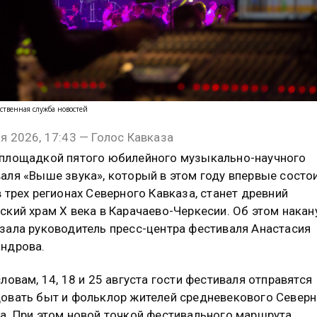
ственная служба новостей
я 2026, 17:43 — Голос Кавказа
площадкой пятого юбилейного музыкально-научного
аля «Выше звука», который в этом году впервые состо
в трех регионах Северного Кавказа, станет древний
ский храм X века в Карачаево-Черкесии. Об этом накан
зала руководитель пресс-центра фестиваля Анастасия
ндрова.
словам, 14, 18 и 25 августа гости фестиваля отправятся
овать быт и фольклор жителей средневекового Северн
а. При этом новой точкой фестивального маршрута