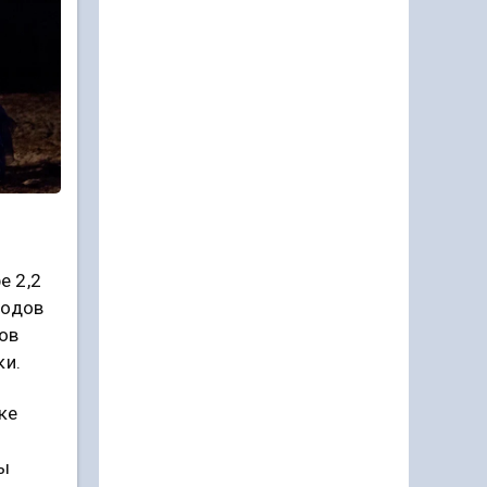
е 2,2
родов
дов
ки.
ке
цы