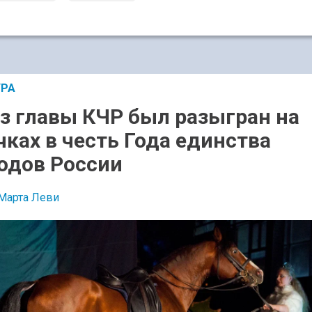
УРА
з главы КЧР был разыгран на
чках в честь Года единства
одов России
Марта Леви