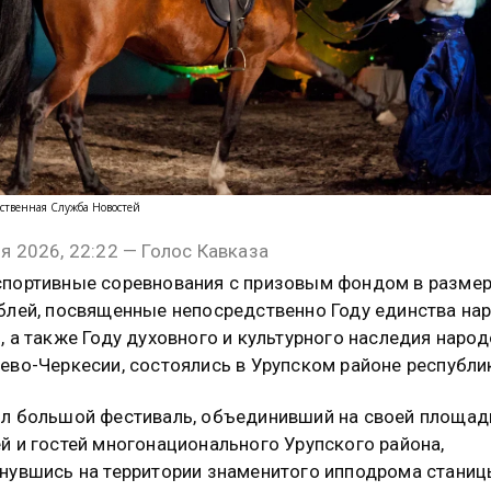
ственная Служба Новостей
я 2026, 22:22 — Голос Кавказа
портивные соревнования с призовым фондом в размер
блей, посвященные непосредственно Году единства на
, а также Году духовного и культурного наследия наро
ево-Черкесии, состоялись в Урупском районе республи
л большой фестиваль, объединивший на своей площад
й и гостей многонационального Урупского района,
нувшись на территории знаменитого ипподрома стани