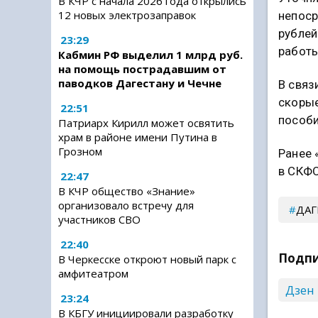
В КЧР с начала 2026 года открылись
12 новых электрозаправок
непоср
рублей
23:29
работы
Кабмин РФ выделил 1 млрд руб.
на помощь пострадавшим от
паводков Дагестану и Чечне
В связ
скорые
22:51
пособи
Патриарх Кирилл может освятить
храм в районе имени Путина в
Грозном
Ранее 
в СКФО
22:47
В КЧР общество «Знание»
организовало встречу для
ДАГ
участников СВО
22:40
Подпи
В Черкесске откроют новый парк с
амфитеатром
Дзен
23:24
В КБГУ инициировали разработку