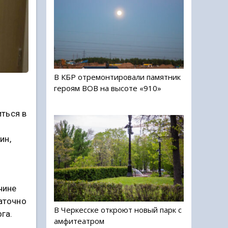
В КБР отремонтировали памятник
героям ВОВ на высоте «910»
ться в
ин,
чине
аточно
В Черкесске откроют новый парк с
га.
амфитеатром