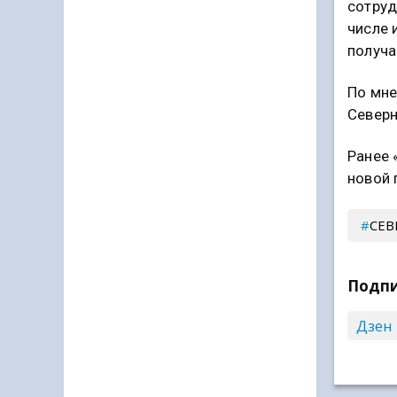
сотруд
числе 
получа
По мне
Северн
Ранее 
новой 
СЕВ
Подпи
Дзен