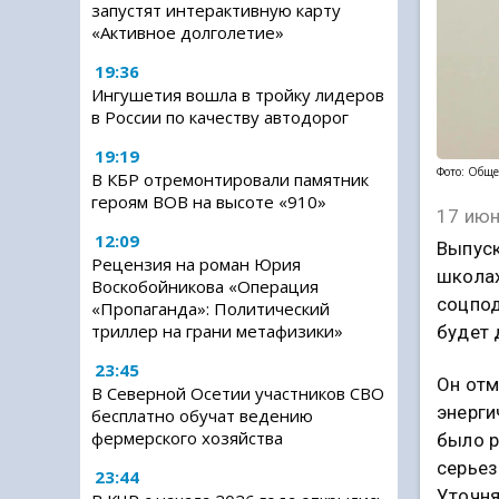
запустят интерактивную карту
«Активное долголетие»
19:36
Ингушетия вошла в тройку лидеров
в России по качеству автодорог
19:19
Фото: Обще
В КБР отремонтировали памятник
героям ВОВ на высоте «910»
17 июн
12:09
Выпуск
Рецензия на роман Юрия
школах
Воскобойникова «Операция
соцпод
«Пропаганда»: Политический
триллер на грани метафизики»
будет 
23:45
Он отм
В Северной Осетии участников СВО
энерги
бесплатно обучат ведению
фермерского хозяйства
было р
серьез
23:44
Уточня