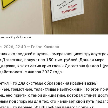
ственная Служба Новостей
я 2026, 22:49 — Голос Кавказа
ники колледжей и вузов, намеревающихся трудоустрои
 Дагестана, получат по 150 тыс. рублей. Данная мера
держки, как отметил врио главы Дагестана Федор Щук
действовать с января 2027 года.
етил, что для системы образования крайне важны
чные, грамотные, талантливые выпускники. По этой при
ешено прийти к такой инициативе, которая станет дост
ным подспорьем для тех, кто начинает свой путь педаго
ется, что первые 50 000 рублей педагог получит