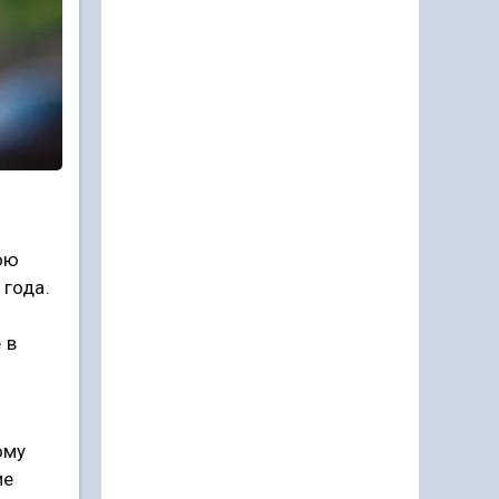
ою
 года.
 в
ому
ие