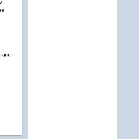
м
не
станет