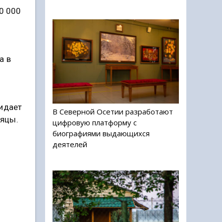
0 000
а в
жидает
В Северной Осетии разработают
сяцы.
цифровую платформу с
биографиями выдающихся
деятелей