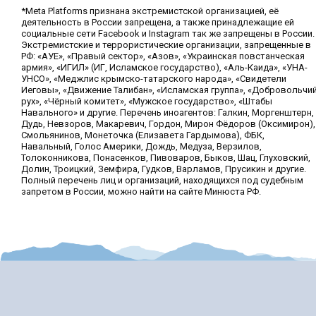
*Meta Platforms признана экстремистской организацией, её
деятельность в России запрещена, а также принадлежащие ей
социальные сети Facebook и Instagram так же запрещены в России.
Экстремистские и террористические организации, запрещенные в
РФ: «АУЕ», «Правый сектор», «Азов», «Украинская повстанческая
армия», «ИГИЛ» (ИГ, Исламское государство), «Аль-Каида», «УНА-
УНСО», «Меджлис крымско-татарского народа», «Свидетели
Иеговы», «Движение Талибан», «Исламская группа», «Добровольчи
рух», «Чёрный комитет», «Мужское государство», «Штабы
Навального» и другие. Перечень иноагентов: Галкин, Моргенштерн,
Дудь, Невзоров, Макаревич, Гордон, Мирон Фёдоров (Оксимирон),
Смольянинов, Монеточка (Елизавета Гардымова), ФБК,
Навальный, Голос Америки, Дождь, Медуза, Верзилов,
Толоконникова, Понасенков, Пивоваров, Быков, Шац, Глуховский,
Долин, Троицкий, Земфира, Гудков, Варламов, Прусикин и другие.
Полный перечень лиц и организаций, находящихся под судебным
запретом в России, можно найти на сайте Минюста РФ.