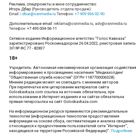
Реклама, спецпроекты и иное сотрудничество:
Игорь Дбар
(Руководитель отдела продаж)
Email:
i.dbar@osnmedia.ru
Телефон:
+7 909 936-02-90
Дополнительные email:
reklama@osnmedia.ru
,
adv@osnmedia.ru
Телефон:
+7 495 004-56-11
Сетевое издание Информационное агентство "Голос Кавказа"
зарегистрировано Роскомнадзором 26.04.2022, реестровая запись
ЭЛ № ФС 77 - 82837
18+
Учредитель: Автономная некоммерческая организация содействи
информированию и просвещению населения "Медиахолдинг
"Общественная служба новостей" (ОГРН 1187700006328).
Мнение редакции может не совпадать с мнением авторов.
При перепечатке или цитировании материалов сайта
Goloskavkaza.com ссылка на источник обязательна, при
использовании в Интернет-изданиях и на сайтах обязательна
прямая гиперссылка на сайт Goloskavkaza.com.
На информационном ресурсе применяются рекомендательные
технологии (информационные технологии предоставления
информации на основе сбора, систематизации и анализа сведений,
относящихся к предпочтениям пользователей сети "Интернет",
находящихся на территории Российской Федерации)".
Подробнее
.