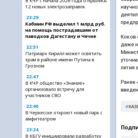
В КЧР с начала 2026 года открылись
12 новых электрозаправок
научно
деятел
23:29
предпр
Кабмин РФ выделил 1 млрд руб.
на помощь пострадавшим от
паводков Дагестану и Чечне
Коков 
даже н
22:51
Минист
Патриарх Кирилл может освятить
храм в районе имени Путина в
уточни
Грозном
летия 
22:47
Ранее 
В КЧР общество «Знание»
организовало встречу для
введен
участников СВО
22:40
КАЗ
В Черкесске откроют новый парк с
амфитеатром
Подпи
23:24
В КБГУ инициировали разработку