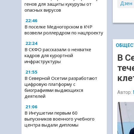
Дзен
генов для защиты кукурузы от
опасных вирусов
22:46
В поселке Медногорском в КЧР
возвели роллердром по нацпроекту
22:24
ОБЩЕС
В СКФО рассказали о нехватке
кадров для курортной
В С
инфраструктуры
теч
21:55
кле
В Северной Осетии разработают
цифровую платформу с
биографиями выдающихся
Автор:
деятелей
21:06
В Ингушетии первым 60
выпускников военного учебного
центра выдали дипломы