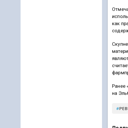
Отмеча
исполь
как пр
содерж
Скупне
матери
являют
считае
фармпр
Ранее 
на Эль
РЕВ
Подпи