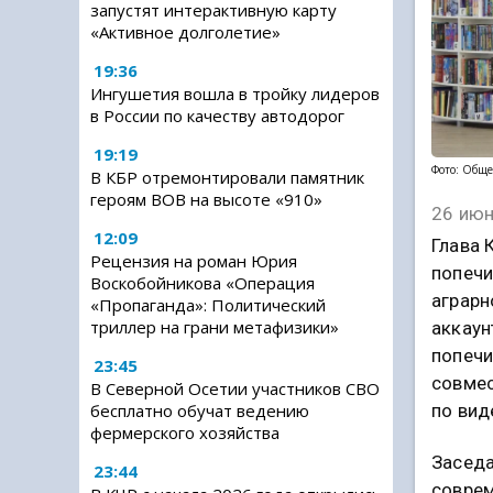
запустят интерактивную карту
«Активное долголетие»
19:36
Ингушетия вошла в тройку лидеров
в России по качеству автодорог
19:19
Фото: Обще
В КБР отремонтировали памятник
героям ВОВ на высоте «910»
26 июн
12:09
Глава 
Рецензия на роман Юрия
попечи
Воскобойникова «Операция
аграрн
«Пропаганда»: Политический
триллер на грани метафизики»
аккаун
попечи
23:45
совмес
В Северной Осетии участников СВО
по вид
бесплатно обучат ведению
фермерского хозяйства
Заседа
23:44
соврем