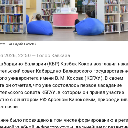
ственная Служба Новостей
я 2026, 22:50 — Голос Кавказа
Кабардино-Балкарии (КБР) Казбек Коков возглавил нак
тельский совет Кабардино-Балкарского государственн
ого университета имени В. М. Кокова (КБГАУ). В своем
те он отметил, что уже состоялось первое заседание
тельского совета КБГАУ, в котором он принял участие
тно с сенатором РФ Арсеном Каноковым, присоедини
еосвязи.
ние было посвящено в том числе формированию в рег
енной учебной инфраструктуры, дальнейшему развити