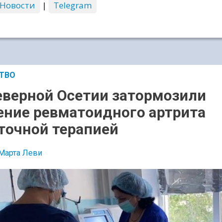
 Новости
|
Telegram
ТВО
еверной Осетии затормозили
ение ревматоидного артрита
точной терапией
Марта Леви