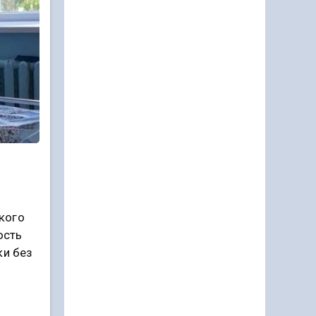
кого
ость
ки без