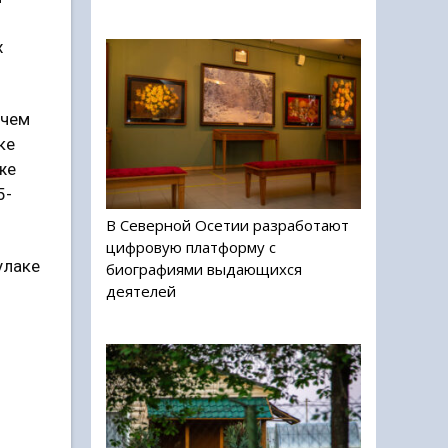
х
ичем
ке
же
5-
В Северной Осетии разработают
цифровую платформу с
улаке
биографиями выдающихся
деятелей