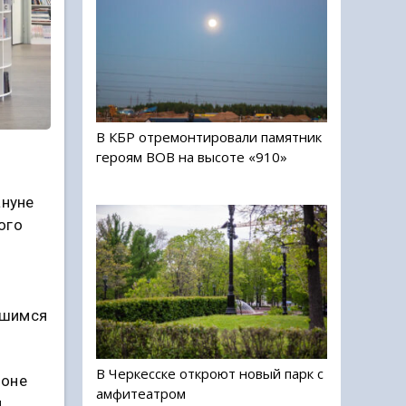
В КБР отремонтировали памятник
героям ВОВ на высоте «910»
ануне
ого
вшимся
В Черкесске откроют новый парк с
ионе
амфитеатром
и