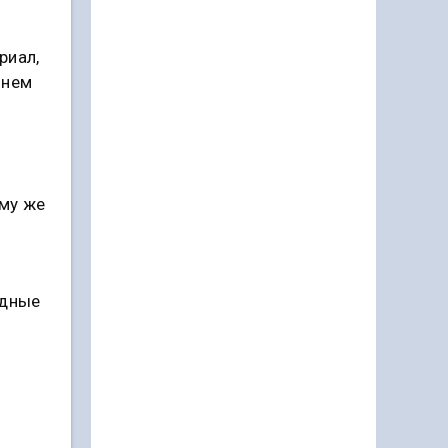
риал,
 нем
ому же
одные