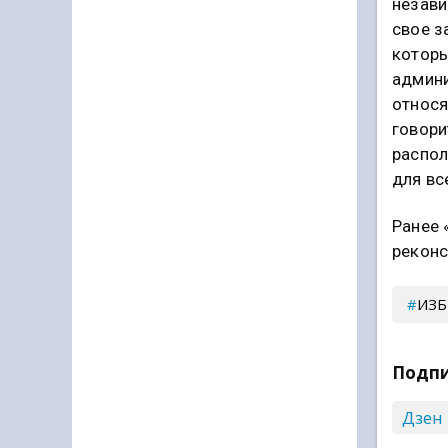
незави
свое з
которы
админи
относя
говори
распол
для вс
Ранее 
реконс
ИЗБ
Подпи
Дзен