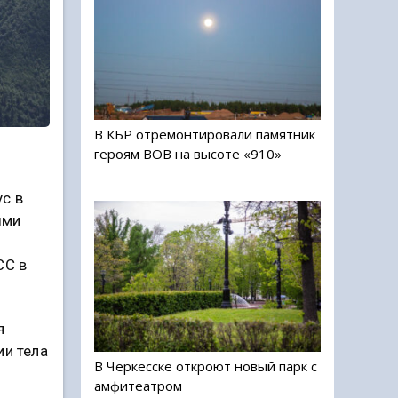
В КБР отремонтировали памятник
героям ВОВ на высоте «910»
с в
ыми
СС в
я
ии тела
В Черкесске откроют новый парк с
амфитеатром