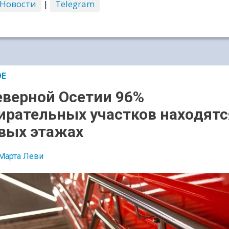
 Новости
|
Telegram
ОЕ
еверной Осетии 96%
ирательных участков находятс
вых этажах
Марта Леви