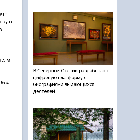
кт-
вку в
в
с. м
В Северной Осетии разработают
цифровую платформу с
 96%
биографиями выдающихся
деятелей