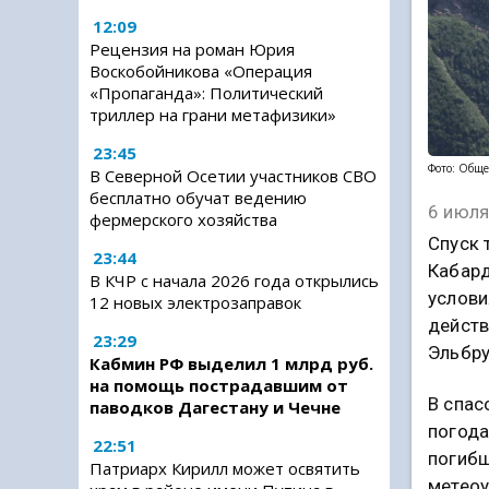
12:09
Рецензия на роман Юрия
Воскобойникова «Операция
«Пропаганда»: Политический
триллер на грани метафизики»
23:45
Фото: Обще
В Северной Осетии участников СВО
бесплатно обучат ведению
6 июля
фермерского хозяйства
Спуск 
23:44
Кабард
В КЧР с начала 2026 года открылись
услови
12 новых электрозаправок
действ
23:29
Эльбру
Кабмин РФ выделил 1 млрд руб.
на помощь пострадавшим от
В спас
паводков Дагестану и Чечне
погода
22:51
погибш
Патриарх Кирилл может освятить
метеоу