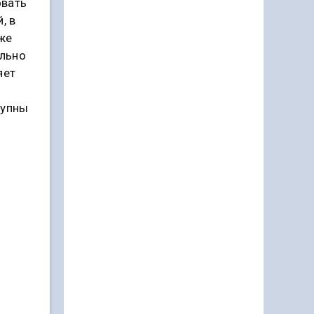
овать
, в
же
ельно
яет
тупны