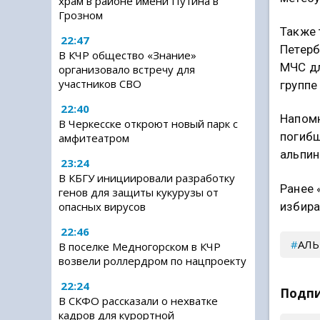
храм в районе имени Путина в
Грозном
Также 
22:47
Петерб
В КЧР общество «Знание»
МЧС дл
организовало встречу для
участников СВО
группе
22:40
Напомн
В Черкесске откроют новый парк с
погибш
амфитеатром
альпин
23:24
В КБГУ инициировали разработку
Ранее 
генов для защиты кукурузы от
избира
опасных вирусов
22:46
АЛ
В поселке Медногорском в КЧР
возвели роллердром по нацпроекту
22:24
Подпи
В СКФО рассказали о нехватке
кадров для курортной