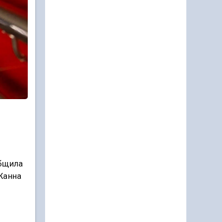
общила
Жанна