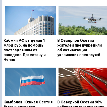
Кабмин РФ выделил 1
В Северной Осетии
млрд руб. на помощь
жителей предупредили
пострадавшим от
об активизации
паводков Дагестану и
украинских спецслужб
Чечне
Камболов: Южная Осетия
В Северной Осетии 96%
была и остается
избирательных участков