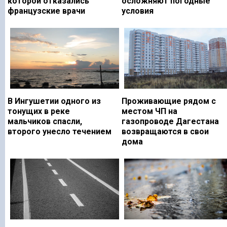
которой отказались
осложняют погодные
французские врачи
условия
В Ингушетии одного из
Проживающие рядом с
тонущих в реке
местом ЧП на
мальчиков спасли,
газопроводе Дагестана
второго унесло течением
возвращаются в свои
дома