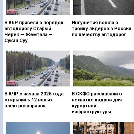
В КБР привели в порядок
Ингушетия вошла в
автодорогу Старый
тройку лидеров в России
Черек — Жемтала —
по качеству автодорог
Сукан Суу
В КЧР с начала 2026 года
В СКФО рассказали о
открылись 12 новых
нехватке кадров для
электрозаправок
курортной
инфраструктуры