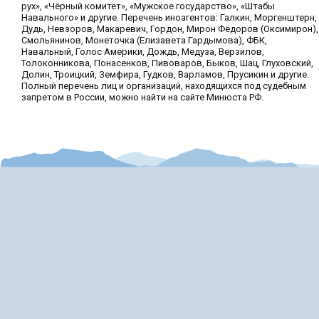
рух», «Чёрный комитет», «Мужское государство», «Штабы
Навального» и другие. Перечень иноагентов: Галкин, Моргенштерн,
Дудь, Невзоров, Макаревич, Гордон, Мирон Фёдоров (Оксимирон),
Смольянинов, Монеточка (Елизавета Гардымова), ФБК,
Навальный, Голос Америки, Дождь, Медуза, Верзилов,
Толоконникова, Понасенков, Пивоваров, Быков, Шац, Глуховский,
Долин, Троицкий, Земфира, Гудков, Варламов, Прусикин и другие.
Полный перечень лиц и организаций, находящихся под судебным
запретом в России, можно найти на сайте Минюста РФ.