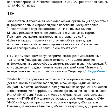
зарегистрировано Роскомнадзором 26.04.2022, реестровая запись
ЭЛ № ФС 77 - 82837
18+
Учредитель: Автономная некоммерческая организация содействи
информированию и просвещению населения "Медиахолдинг
"Общественная служба новостей" (ОГРН 1187700006328).
Мнение редакции может не совпадать с мнением авторов.
При перепечатке или цитировании материалов сайта
Goloskavkaza.com ссылка на источник обязательна, при
использовании в Интернет-изданиях и на сайтах обязательна
прямая гиперссылка на сайт Goloskavkaza.com.
На информационном ресурсе применяются рекомендательные
технологии (информационные технологии предоставления
информации на основе сбора, систематизации и анализа сведений,
относящихся к предпочтениям пользователей сети "Интернет",
находящихся на территории Российской Федерации)".
Подробнее
.
*Meta Platforms признана экстремистской организацией, её
деятельность в России запрещена, а также принадлежащие ей
социальные сети Facebook и Instagram так же запрещены в России.
Экстремистские и террористические организации, запрещенные в
РФ: «АУЕ», «Правый сектор», «Азов», «Украинская повстанческая
армия», «ИГИЛ» (ИГ, Исламское государство), «Аль-Каида», «УНА-
УНСО», «Меджлис крымско-татарского народа», «Свидетели
Иеговы», «Движение Талибан», «Исламская группа», «Добровольчи