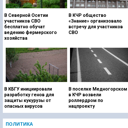
В Северной Осетии
В КЧР общество
участников СВО
«Знание» организовало
бесплатно обучат
встречу для участников
ведению фермерского
СВО
хозяйства
В КБГУ инициировали
В поселке Медногорском
разработку генов для
в КЧР возвели
защиты кукурузы от
роллердром по
опасных вирусов
нацпроекту
ПОЛИТИКА