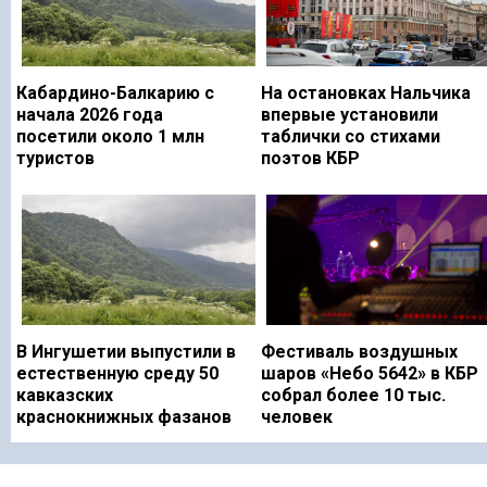
Кабардино-Балкарию с
На остановках Нальчика
начала 2026 года
впервые установили
посетили около 1 млн
таблички со стихами
туристов
поэтов КБР
В Ингушетии выпустили в
Фестиваль воздушных
естественную среду 50
шаров «Небо 5642» в КБР
кавказских
собрал более 10 тыс.
краснокнижных фазанов
человек