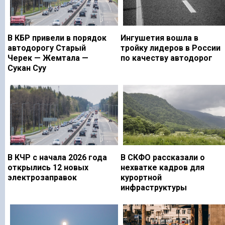
В КБР привели в порядок
Ингушетия вошла в
автодорогу Старый
тройку лидеров в России
Черек — Жемтала —
по качеству автодорог
Сукан Суу
В КЧР с начала 2026 года
В СКФО рассказали о
открылись 12 новых
нехватке кадров для
электрозаправок
курортной
инфраструктуры