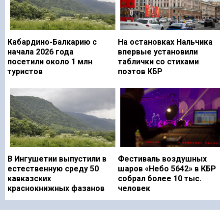
Кабардино-Балкарию с
На остановках Нальчика
начала 2026 года
впервые установили
посетили около 1 млн
таблички со стихами
туристов
поэтов КБР
В Ингушетии выпустили в
Фестиваль воздушных
естественную среду 50
шаров «Небо 5642» в КБР
кавказских
собрал более 10 тыс.
краснокнижных фазанов
человек