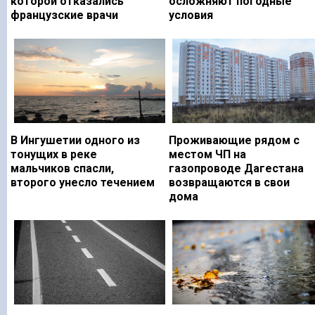
которой отказались
осложняют погодные
французские врачи
условия
В Ингушетии одного из
Проживающие рядом с
тонущих в реке
местом ЧП на
мальчиков спасли,
газопроводе Дагестана
второго унесло течением
возвращаются в свои
дома