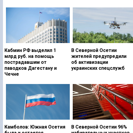
Кабмин РФ выделил 1
В Северной Осетии
млрд руб. на помощь
жителей предупредили
пострадавшим от
об активизации
паводков Дагестану и
украинских спецслужб
Чечне
Камболов: Южная Осетия
В Северной Осетии 96%
была и остается
избирательных участков