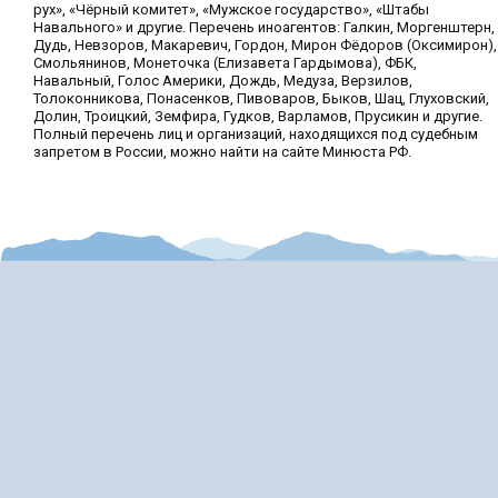
рух», «Чёрный комитет», «Мужское государство», «Штабы
Навального» и другие. Перечень иноагентов: Галкин, Моргенштерн,
Дудь, Невзоров, Макаревич, Гордон, Мирон Фёдоров (Оксимирон),
Смольянинов, Монеточка (Елизавета Гардымова), ФБК,
Навальный, Голос Америки, Дождь, Медуза, Верзилов,
Толоконникова, Понасенков, Пивоваров, Быков, Шац, Глуховский,
Долин, Троицкий, Земфира, Гудков, Варламов, Прусикин и другие.
Полный перечень лиц и организаций, находящихся под судебным
запретом в России, можно найти на сайте Минюста РФ.