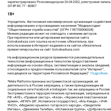
зарегистрировано Роскомнадзором 26.04.2022, реестровая запись
ЭЛ № ФС 77 - 82837
18+
Учредитель: Автономная некоммерческая организация содействи
информированию и просвещению населения "Медиахолдинг
"Общественная служба новостей" (ОГРН 1187700006328).
Мнение редакции может не совпадать с мнением авторов.
При перепечатке или цитировании материалов сайта
Goloskavkaza.com ссылка на источник обязательна, при
использовании в Интернет-изданиях и на сайтах обязательна
прямая гиперссылка на сайт Goloskavkaza.com.
На информационном ресурсе применяются рекомендательные
технологии (информационные технологии предоставления
информации на основе сбора, систематизации и анализа сведений,
относящихся к предпочтениям пользователей сети "Интернет",
находящихся на территории Российской Федерации)".
Подробнее
.
*Meta Platforms признана экстремистской организацией, её
деятельность в России запрещена, а также принадлежащие ей
социальные сети Facebook и Instagram так же запрещены в России.
Экстремистские и террористические организации, запрещенные в
РФ: «АУЕ», «Правый сектор», «Азов», «Украинская повстанческая
армия», «ИГИЛ» (ИГ, Исламское государство), «Аль-Каида», «УНА-
УНСО», «Меджлис крымско-татарского народа», «Свидетели
Иеговы», «Движение Талибан», «Исламская группа», «Добровольчи