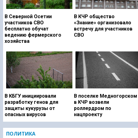
В Северной Осетии
В КЧР общество
участников СВО
«Знание» организовало
бесплатно обучат
встречу для участников
ведению фермерского
СВО
хозяйства
В КБГУ инициировали
В поселке Медногорском
разработку генов для
в КЧР возвели
защиты кукурузы от
роллердром по
опасных вирусов
нацпроекту
ПОЛИТИКА