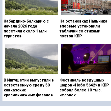
Кабардино-Балкарию с
На остановках Нальчика
начала 2026 года
впервые установили
посетили около 1 млн
таблички со стихами
туристов
поэтов КБР
В Ингушетии выпустили в
Фестиваль воздушных
естественную среду 50
шаров «Небо 5642» в КБР
кавказских
собрал более 10 тыс.
краснокнижных фазанов
человек