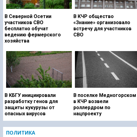
В Северной Осетии
В КЧР общество
участников СВО
«Знание» организовало
бесплатно обучат
встречу для участников
ведению фермерского
СВО
хозяйства
В КБГУ инициировали
В поселке Медногорском
разработку генов для
в КЧР возвели
защиты кукурузы от
роллердром по
опасных вирусов
нацпроекту
ПОЛИТИКА