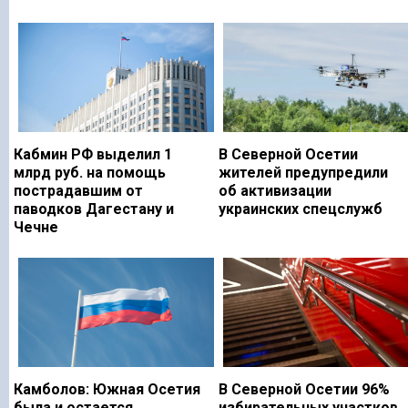
Кабмин РФ выделил 1
В Северной Осетии
млрд руб. на помощь
жителей предупредили
пострадавшим от
об активизации
паводков Дагестану и
украинских спецслужб
Чечне
Камболов: Южная Осетия
В Северной Осетии 96%
была и остается
избирательных участков