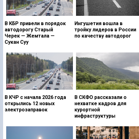
В КБР привели в порядок
Ингушетия вошла в
автодорогу Старый
тройку лидеров в России
Черек — Жемтала —
по качеству автодорог
Сукан Суу
В КЧР с начала 2026 года
В СКФО рассказали о
открылись 12 новых
нехватке кадров для
электрозаправок
курортной
инфраструктуры