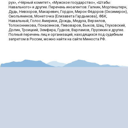
рух», «Чёрный комитет», «Мужское государство», «Штабы
Навального» и другие. Перечень иноагентов: Галкин, Моргенштерн,
Дудь, Невзоров, Макаревич, Гордон, Мирон Фёдоров (Оксимирон),
Смольянинов, Монеточка (Елизавета Гардымова), ФБК,
Навальный, Голос Америки, Дождь, Медуза, Верзилов,
Толоконникова, Понасенков, Пивоваров, Быков, Шац, Глуховский,
Долин, Троицкий, Земфира, Гудков, Варламов, Прусикин и другие.
Полный перечень лиц и организаций, находящихся под судебным
запретом в России, можно найти на сайте Минюста РФ.