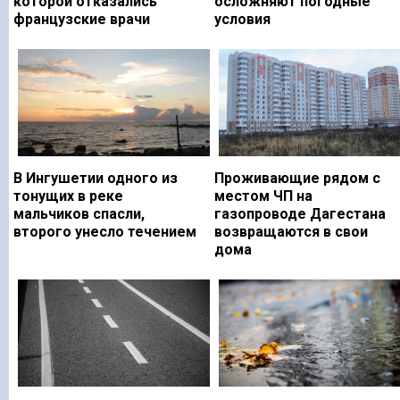
которой отказались
осложняют погодные
французские врачи
условия
В Ингушетии одного из
Проживающие рядом с
тонущих в реке
местом ЧП на
мальчиков спасли,
газопроводе Дагестана
второго унесло течением
возвращаются в свои
дома