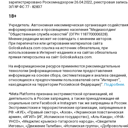
зарегистрировано Роскомнадзором 26.04.2022, реестровая запись
ЭЛ № ФС 77 - 82837
18+
Учредитель: Автономная некоммерческая организация содействи
информированию и просвещению населения "Медиахолдинг
"Общественная служба новостей" (ОГРН 1187700006328).
Мнение редакции может не совпадать с мнением авторов.
При перепечатке или цитировании материалов сайта
Goloskavkaza.com ссылка на источник обязательна, при
использовании в Интернет-изданиях и на сайтах обязательна
прямая гиперссылка на сайт Goloskavkaza.com.
На информационном ресурсе применяются рекомендательные
технологии (информационные технологии предоставления
информации на основе сбора, систематизации и анализа сведений,
относящихся к предпочтениям пользователей сети "Интернет",
находящихся на территории Российской Федерации)".
Подробнее
.
*Meta Platforms признана экстремистской организацией, её
деятельность в России запрещена, а также принадлежащие ей
социальные сети Facebook и Instagram так же запрещены в России.
Экстремистские и террористические организации, запрещенные в
РФ: «АУЕ», «Правый сектор», «Азов», «Украинская повстанческая
армия», «ИГИЛ» (ИГ, Исламское государство), «Аль-Каида», «УНА-
УНСО», «Меджлис крымско-татарского народа», «Свидетели
Иеговы», «Движение Талибан», «Исламская группа», «Добровольчи